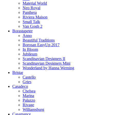
Material World
Neo Royal
Panthera
Riviera Maison
Small Talk
Van Gogh 2
Borastapeter
Anno
Beautiful Traditions
Borosan EasyUp 2017
In Bloom
Jubileum
Scandinavian Designers II
Scandinavian Designers Mini
Wonderland by Hanna Werning
Bristar
Castello
Gries
Casadeco
Chelsea
Marina
Palazzo
Rivage
Williamsburg
Casamance