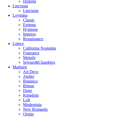
Historia
Lincrusta
Lincrusta
Loymina
Classic
Enigma
Hypnose
Impress
Renaissance
Lutece
California Nostalgie
Fragrance
Melody
Sejours&Chambres
Marburg
Art Deco
Atelier
Botanica
Brique
Dune
Kingdom
Loft
Modernista
New Romantic
Origin