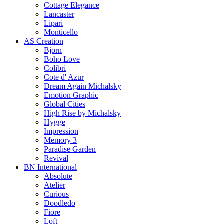
Cottage Elegance
Lancaster
Lipari
Monticello
AS Creation
Bjorn
Boho Love
Colibri
Cote d' Azur
Dream Again Michalsky
Emotion Graphic
Global Cities
High Rise by Michalsky
Hygge
Impression
Memory 3
Paradise Garden
Revival
BN International
Absolute
Atelier
Curious
Doodledo
Fiore
Loft