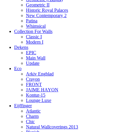
Geometric II
Historic Royal Palaces
New Contemporary 2
Patina
Whimsical
Collection For Walls
Classic I
Modern I
Dekens
EPIC
Main Wall
Update
Eco
Arkiv Engblad
Crayon
FRONT
JAIME HAYON
Kontur-15
Lounge Luxe
Eijffinger
Atlantic
Charm
Chic
Natural Wallcoverings 2013