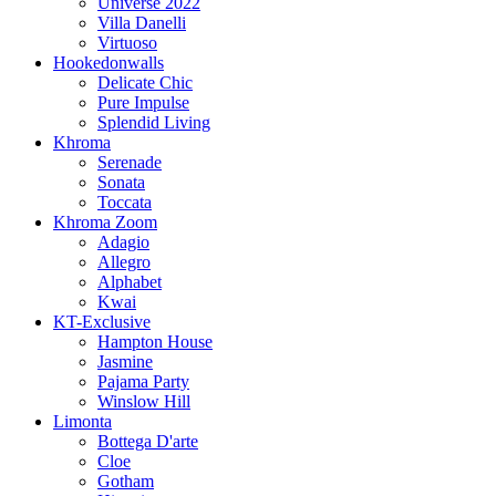
Universe 2022
Villa Danelli
Virtuoso
Hookedonwalls
Delicate Chic
Pure Impulse
Splendid Living
Khroma
Serenade
Sonata
Toccata
Khroma Zoom
Adagio
Allegro
Alphabet
Kwai
KT-Exclusive
Hampton House
Jasmine
Pajama Party
Winslow Hill
Limonta
Bottega D'arte
Cloe
Gotham