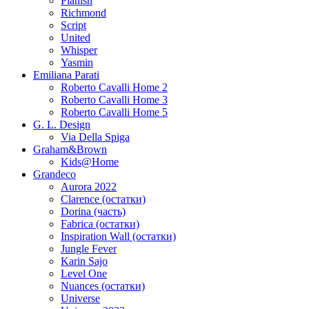
Planish
Richmond
Script
United
Whisper
Yasmin
Emiliana Parati
Roberto Cavalli Home 2
Roberto Cavalli Home 3
Roberto Cavalli Home 5
G. L. Design
Via Della Spiga
Graham&Brown
Kids@Home
Grandeco
Aurora 2022
Clarence (остатки)
Dorina (часть)
Fabrica (остатки)
Inspiration Wall (остатки)
Jungle Fever
Karin Sajo
Level One
Nuances (остатки)
Universe