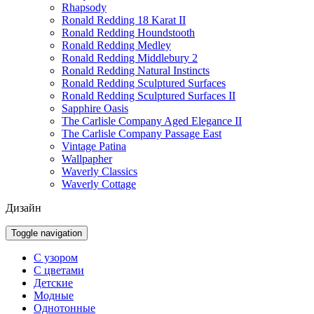
Rhapsody
Ronald Redding 18 Karat II
Ronald Redding Houndstooth
Ronald Redding Medley
Ronald Redding Middlebury 2
Ronald Redding Natural Instincts
Ronald Redding Sculptured Surfaces
Ronald Redding Sculptured Surfaces II
Sapphire Oasis
The Carlisle Company Aged Elegance II
The Carlisle Company Passage East
Vintage Patina
Wallpapher
Waverly Classics
Waverly Cottage
Дизайн
Toggle navigation
С узором
С цветами
Детские
Модные
Однотонные