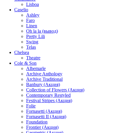
Lisboa
Caselio
Ashley
Faro
Linen
Oh la la (вывод)
Pretty Lili
Swing
Telas
Chelsea
Theatre
Cole & Son
Albemarle
Archive Anthology
Archive Traditional
Banbury (Акция)
Collection of Flowers (Акция)
Contemporary Restyled
Festival Stripes (Акция)
Folie
Fornasetti (Акция)
Fornasetti II (Акция)
Foundation
Frontier (Акция)
Geometric (Акция)