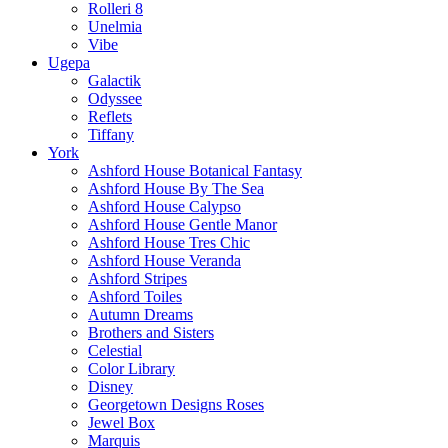
Rolleri 8
Unelmia
Vibe
Ugepa
Galactik
Odyssee
Reflets
Tiffany
York
Ashford House Botanical Fantasy
Ashford House By The Sea
Ashford House Calypso
Ashford House Gentle Manor
Ashford House Tres Chic
Ashford House Veranda
Ashford Stripes
Ashford Toiles
Autumn Dreams
Brothers and Sisters
Celestial
Color Library
Disney
Georgetown Designs Roses
Jewel Box
Marquis