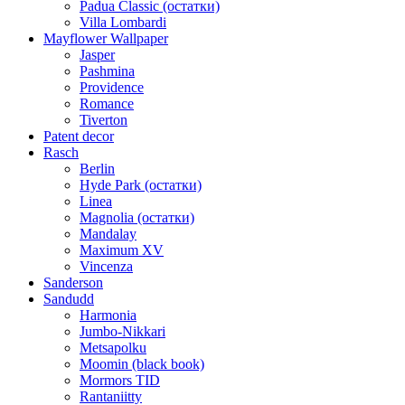
Padua Classic (остатки)
Villa Lombardi
Mayflower Wallpaper
Jasper
Pashmina
Providence
Romance
Tiverton
Patent decor
Rasch
Berlin
Hyde Park (остатки)
Linea
Magnolia (остатки)
Mandalay
Maximum XV
Vincenza
Sanderson
Sandudd
Harmonia
Jumbo-Nikkari
Metsapolku
Moomin (black book)
Mormors TID
Rantaniitty