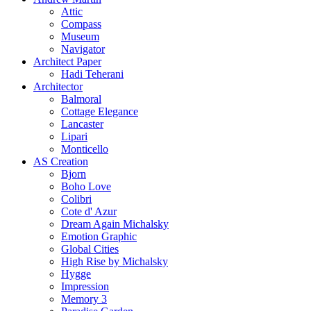
Attic
Compass
Museum
Navigator
Architect Paper
Hadi Teherani
Architector
Balmoral
Cottage Elegance
Lancaster
Lipari
Monticello
AS Creation
Bjorn
Boho Love
Colibri
Cote d' Azur
Dream Again Michalsky
Emotion Graphic
Global Cities
High Rise by Michalsky
Hygge
Impression
Memory 3