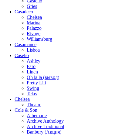
Castello
Gries
Casadeco
Chelsea
Marina
Palazzo
Rivage
Williamsburg
Casamance
Lisboa
Caselio
Ashley
Faro
Linen
Oh la la (вывод)
Pretty Lili
Swing
Telas
Chelsea
Theatre
Cole & Son
Albemarle
Archive Anthology
Archive Traditional
Banbury (Акция)