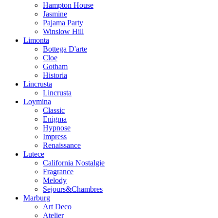
Hampton House
Jasmine
Pajama Party
Winslow Hill
Limonta
Bottega D'arte
Cloe
Gotham
Historia
Lincrusta
Lincrusta
Loymina
Classic
Enigma
Hypnose
Impress
Renaissance
Lutece
California Nostalgie
Fragrance
Melody
Sejours&Chambres
Marburg
Art Deco
Atelier