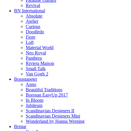
Paradise Garden
Revival
BN International
Absolute
Atelier
Curious
Doodledo
Fiore
Loft
Material World
Neo Royal
Panthera
Riviera Maison
Small Talk
Van Gogh 2
Borastapeter
Anno
Beautiful Traditions
Borosan EasyUp 2017
In Bloom
Jubileum
Scandinavian Designers II
Scandinavian Designers Mini
Wonderland by Hanna Werning
Bristar