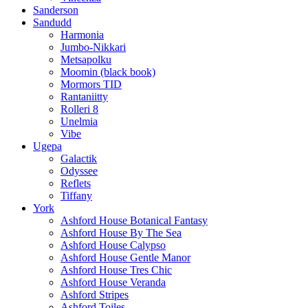
Sanderson
Sandudd
Harmonia
Jumbo-Nikkari
Metsapolku
Moomin (black book)
Mormors TID
Rantaniitty
Rolleri 8
Unelmia
Vibe
Ugepa
Galactik
Odyssee
Reflets
Tiffany
York
Ashford House Botanical Fantasy
Ashford House By The Sea
Ashford House Calypso
Ashford House Gentle Manor
Ashford House Tres Chic
Ashford House Veranda
Ashford Stripes
Ashford Toiles