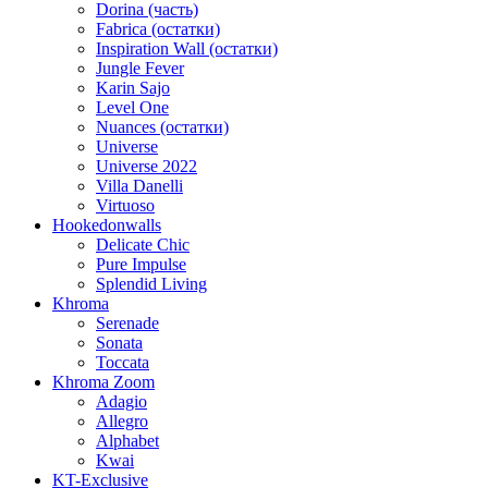
Dorina (часть)
Fabrica (остатки)
Inspiration Wall (остатки)
Jungle Fever
Karin Sajo
Level One
Nuances (остатки)
Universe
Universe 2022
Villa Danelli
Virtuoso
Hookedonwalls
Delicate Chic
Pure Impulse
Splendid Living
Khroma
Serenade
Sonata
Toccata
Khroma Zoom
Adagio
Allegro
Alphabet
Kwai
KT-Exclusive