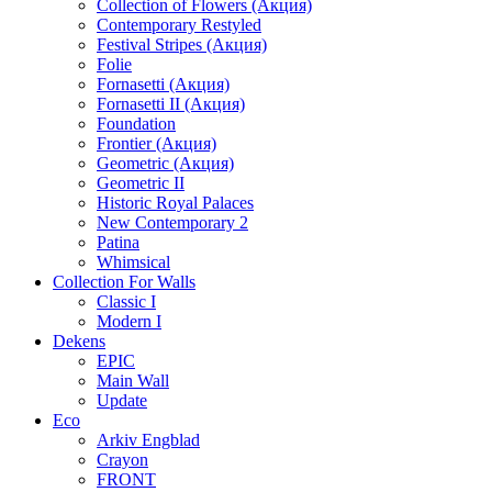
Collection of Flowers (Акция)
Contemporary Restyled
Festival Stripes (Акция)
Folie
Fornasetti (Акция)
Fornasetti II (Акция)
Foundation
Frontier (Акция)
Geometric (Акция)
Geometric II
Historic Royal Palaces
New Contemporary 2
Patina
Whimsical
Collection For Walls
Classic I
Modern I
Dekens
EPIC
Main Wall
Update
Eco
Arkiv Engblad
Crayon
FRONT