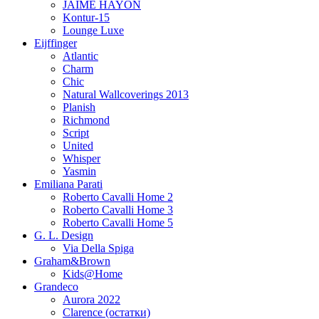
JAIME HAYON
Kontur-15
Lounge Luxe
Eijffinger
Atlantic
Charm
Chic
Natural Wallcoverings 2013
Planish
Richmond
Script
United
Whisper
Yasmin
Emiliana Parati
Roberto Cavalli Home 2
Roberto Cavalli Home 3
Roberto Cavalli Home 5
G. L. Design
Via Della Spiga
Graham&Brown
Kids@Home
Grandeco
Aurora 2022
Clarence (остатки)