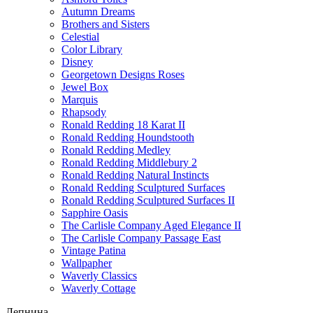
Autumn Dreams
Brothers and Sisters
Celestial
Color Library
Disney
Georgetown Designs Roses
Jewel Box
Marquis
Rhapsody
Ronald Redding 18 Karat II
Ronald Redding Houndstooth
Ronald Redding Medley
Ronald Redding Middlebury 2
Ronald Redding Natural Instincts
Ronald Redding Sculptured Surfaces
Ronald Redding Sculptured Surfaces II
Sapphire Oasis
The Carlisle Company Aged Elegance II
The Carlisle Company Passage East
Vintage Patina
Wallpapher
Waverly Classics
Waverly Cottage
Лепнина