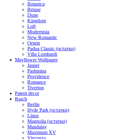
Botanica
Brique
Dune
Kingdom
Loft
Modernista
New Romantic
Origin
Padua Classic (остатки)
Villa Lombardi
Mayflower Wallpaper
Jasper
Pashmina
Providence
Romance
Tiverton
Patent decor
Rasch
Berlin
Hyde Park (остатки)
Linea
Magnolia (остатки)
Mandalay
Maximum XV
Vincenza