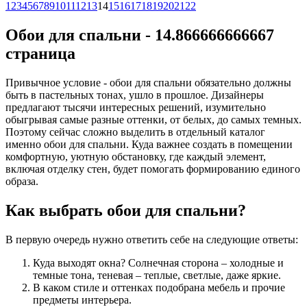
1
2
3
4
5
6
7
8
9
10
11
12
13
14
15
16
17
18
19
20
21
22
Обои для спальни - 14.866666666667
страница
Привычное условие - обои для спальни обязательно должны
быть в пастельных тонах, ушло в прошлое. Дизайнеры
предлагают тысячи интересных решений, изумительно
обыгрывая самые разные оттенки, от белых, до самых темных.
Поэтому сейчас сложно выделить в отдельный каталог
именно обои для спальни. Куда важнее создать в помещении
комфортную, уютную обстановку, где каждый элемент,
включая отделку стен, будет помогать формированию единого
образа.
Как выбрать обои для спальни?
В первую очередь нужно ответить себе на следующие ответы:
Куда выходят окна? Солнечная сторона – холодные и
темные тона, теневая – теплые, светлые, даже яркие.
В каком стиле и оттенках подобрана мебель и прочие
предметы интерьера.