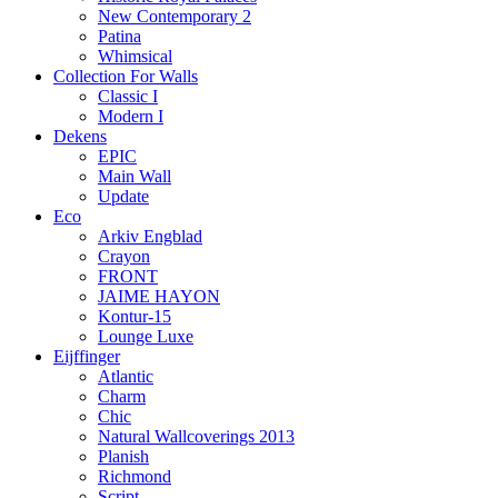
New Contemporary 2
Patina
Whimsical
Collection For Walls
Classic I
Modern I
Dekens
EPIC
Main Wall
Update
Eco
Arkiv Engblad
Crayon
FRONT
JAIME HAYON
Kontur-15
Lounge Luxe
Eijffinger
Atlantic
Charm
Chic
Natural Wallcoverings 2013
Planish
Richmond
Script