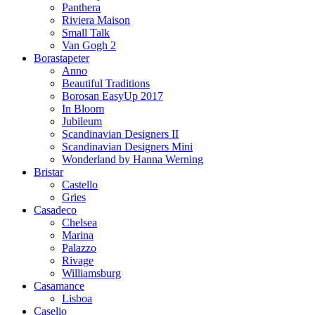
Panthera
Riviera Maison
Small Talk
Van Gogh 2
Borastapeter
Anno
Beautiful Traditions
Borosan EasyUp 2017
In Bloom
Jubileum
Scandinavian Designers II
Scandinavian Designers Mini
Wonderland by Hanna Werning
Bristar
Castello
Gries
Casadeco
Chelsea
Marina
Palazzo
Rivage
Williamsburg
Casamance
Lisboa
Caselio