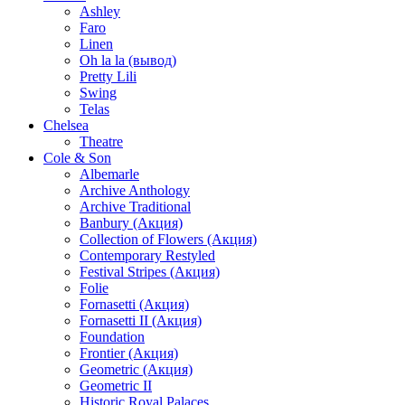
Ashley
Faro
Linen
Oh la la (вывод)
Pretty Lili
Swing
Telas
Chelsea
Theatre
Cole & Son
Albemarle
Archive Anthology
Archive Traditional
Banbury (Акция)
Collection of Flowers (Акция)
Contemporary Restyled
Festival Stripes (Акция)
Folie
Fornasetti (Акция)
Fornasetti II (Акция)
Foundation
Frontier (Акция)
Geometric (Акция)
Geometric II
Historic Royal Palaces