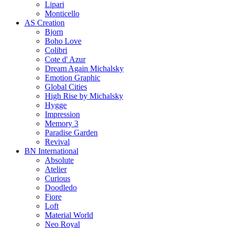
Lipari
Monticello
AS Creation
Bjorn
Boho Love
Colibri
Cote d' Azur
Dream Again Michalsky
Emotion Graphic
Global Cities
High Rise by Michalsky
Hygge
Impression
Memory 3
Paradise Garden
Revival
BN International
Absolute
Atelier
Curious
Doodledo
Fiore
Loft
Material World
Neo Royal