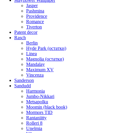
Mayflower Wallpaper
Jasper
Pashmina
Providence
Romance
Tiverton
Patent decor
Rasch
Berlin
Hyde Park (остатки)
Linea
Magnolia (остатки)
Mandalay
Maximum XV
Vincenza
Sanderson
Sandudd
Harmonia
Jumbo-Nikkari
Metsapolku
Moomin (black book)
Mormors TID
Rantaniitty
Rolleri 8
Unelmia