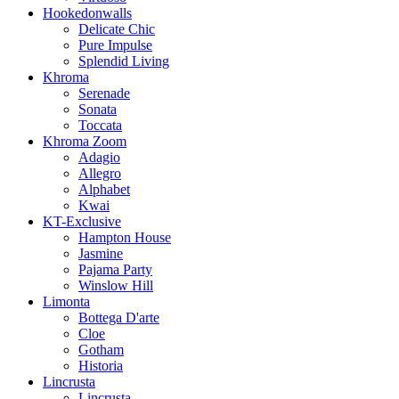
Hookedonwalls
Delicate Chic
Pure Impulse
Splendid Living
Khroma
Serenade
Sonata
Toccata
Khroma Zoom
Adagio
Allegro
Alphabet
Kwai
KT-Exclusive
Hampton House
Jasmine
Pajama Party
Winslow Hill
Limonta
Bottega D'arte
Cloe
Gotham
Historia
Lincrusta
Lincrusta