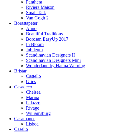
Panthera
Riviera Maison
Small Talk
Van Gogh 2
Borastapeter
Anno
Beautiful Traditions
Borosan EasyUp 2017
In Bloom
Jubileum
Scandinavian Designers II
Scandinavian Designers Mini
Wonderland by Hanna Werning
Bristar
Castello
Gries
Casadeco
Chelsea
Marina
Palazzo
Rivage
Williamsburg
Casamance
Lisboa
Caselio