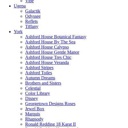
Vibe
Ugepa
Galactik
Odyssee
Reflets
Tiffany
York
Ashford House Botanical Fantasy
Ashford House By The Sea
Ashford House Calypso
Ashford House Gentle Manor
Ashford House Tres Chic
Ashford House Veranda
Ashford Stripes
Ashford Toiles
Autumn Dreams
Brothers and Sisters
Celestial
Color Library
Disney
Georgetown Designs Roses
Jewel Box
Marquis
Rhapsody
Ronald Redding 18 Karat II