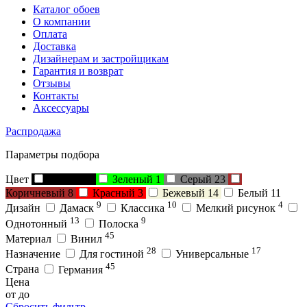
Каталог обоев
О компании
Оплата
Доставка
Дизайнерам и застройщикам
Гарантия и возврат
Отзывы
Контакты
Аксессуары
Распродажа
Параметры подбора
Цвет
Черный
5
Зеленый
1
Серый
23
Коричневый
8
Красный
3
Бежевый
14
Белый
11
9
10
4
Дизайн
Дамаск
Классика
Мелкий рисунок
13
9
Однотонный
Полоска
45
Материал
Винил
28
17
Назначение
Для гостиной
Универсальные
45
Страна
Германия
Цена
от
до
Сбросить фильтр