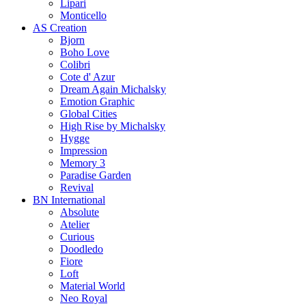
Lipari
Monticello
AS Creation
Bjorn
Boho Love
Colibri
Cote d' Azur
Dream Again Michalsky
Emotion Graphic
Global Cities
High Rise by Michalsky
Hygge
Impression
Memory 3
Paradise Garden
Revival
BN International
Absolute
Atelier
Curious
Doodledo
Fiore
Loft
Material World
Neo Royal