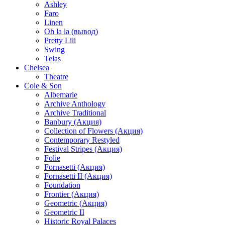
Ashley
Faro
Linen
Oh la la (вывод)
Pretty Lili
Swing
Telas
Chelsea
Theatre
Cole & Son
Albemarle
Archive Anthology
Archive Traditional
Banbury (Акция)
Collection of Flowers (Акция)
Contemporary Restyled
Festival Stripes (Акция)
Folie
Fornasetti (Акция)
Fornasetti II (Акция)
Foundation
Frontier (Акция)
Geometric (Акция)
Geometric II
Historic Royal Palaces