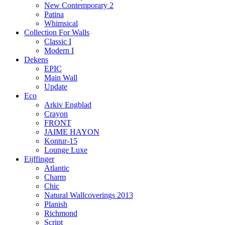
New Contemporary 2
Patina
Whimsical
Collection For Walls
Classic I
Modern I
Dekens
EPIC
Main Wall
Update
Eco
Arkiv Engblad
Crayon
FRONT
JAIME HAYON
Kontur-15
Lounge Luxe
Eijffinger
Atlantic
Charm
Chic
Natural Wallcoverings 2013
Planish
Richmond
Script