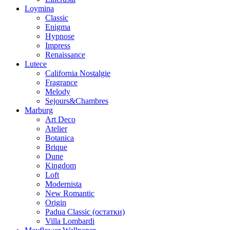
Loymina
Classic
Enigma
Hypnose
Impress
Renaissance
Lutece
California Nostalgie
Fragrance
Melody
Sejours&Chambres
Marburg
Art Deco
Atelier
Botanica
Brique
Dune
Kingdom
Loft
Modernista
New Romantic
Origin
Padua Classic (остатки)
Villa Lombardi