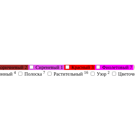
оричневый
2
Сиреневый
1
Красный
3
Фиолетовый
7
4
7
16
2
онный
Полоска
Растительный
Узор
Цветоч