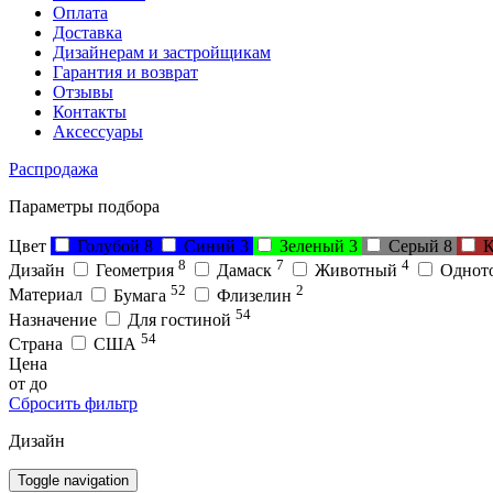
Оплата
Доставка
Дизайнерам и застройщикам
Гарантия и возврат
Отзывы
Контакты
Аксессуары
Распродажа
Параметры подбора
Цвет
Голубой
8
Синий
3
Зеленый
3
Серый
8
К
8
7
4
Дизайн
Геометрия
Дамаск
Животный
Однот
52
2
Материал
Бумага
Флизелин
54
Назначение
Для гостиной
54
Страна
США
Цена
от
до
Сбросить фильтр
Дизайн
Toggle navigation