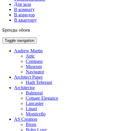
Для зала
В комнату
В коридор
В квартиру
Бренды обоев
Toggle navigation
Andrew Martin
Attic
Compass
Museum
Navigator
Architect Paper
Hadi Teherani
Architector
Balmoral
Cottage Elegance
Lancaster
Lipari
Monticello
AS Creation
Bjorn
Boho Love