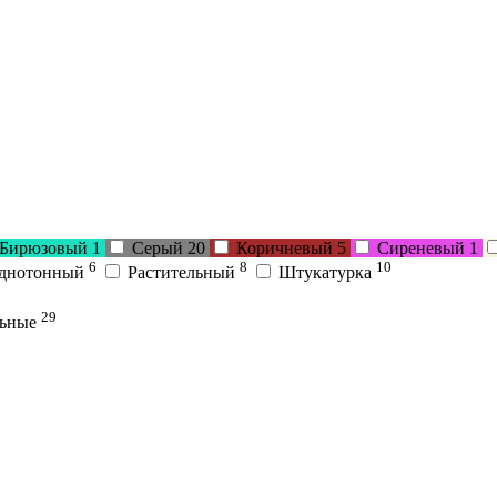
Бирюзовый
1
Серый
20
Коричневый
5
Сиреневый
1
6
8
10
днотонный
Растительный
Штукатурка
29
льные