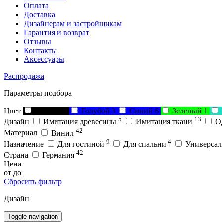
Оплата
Доставка
Дизайнерам и застройщикам
Гарантия и возврат
Отзывы
Контакты
Аксессуары
Распродажа
Параметры подбора
Цвет
Черный
1
Голубой
3
Синий
6
Зеленый
1
5
13
Дизайн
Имитация древесины
Имитация ткани
О
42
Материал
Винил
9
4
Назначение
Для гостиной
Для спальни
Универса
42
Страна
Германия
Цена
от
до
Сбросить фильтр
Дизайн
Toggle navigation