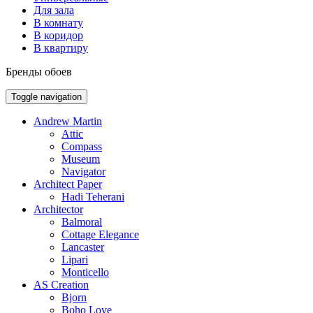
Для зала
В комнату
В коридор
В квартиру
Бренды обоев
Toggle navigation
Andrew Martin
Attic
Compass
Museum
Navigator
Architect Paper
Hadi Teherani
Architector
Balmoral
Cottage Elegance
Lancaster
Lipari
Monticello
AS Creation
Bjorn
Boho Love