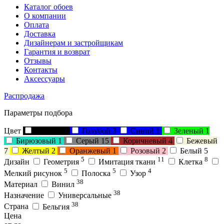
Каталог обоев
О компании
Оплата
Доставка
Дизайнерам и застройщикам
Гарантия и возврат
Отзывы
Контакты
Аксессуары
Распродажа
Параметры подбора
Цвет
Черный
2
Голубой
3
Синий
1
Зеленый
1
Бирюзовый
1
Серый
15
Коричневый
4
Бежевый
7
Желтый
2
Оранжевый
1
Розовый
2
Белый
5
5
11
8
Дизайн
Геометрия
Имитация ткани
Клетка
5
5
4
Мелкий рисунок
Полоска
Узор
38
Материал
Винил
38
Назначение
Универсальные
38
Страна
Бельгия
Цена