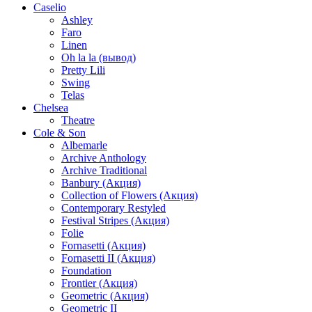
Caselio
Ashley
Faro
Linen
Oh la la (вывод)
Pretty Lili
Swing
Telas
Chelsea
Theatre
Cole & Son
Albemarle
Archive Anthology
Archive Traditional
Banbury (Акция)
Collection of Flowers (Акция)
Contemporary Restyled
Festival Stripes (Акция)
Folie
Fornasetti (Акция)
Fornasetti II (Акция)
Foundation
Frontier (Акция)
Geometric (Акция)
Geometric II