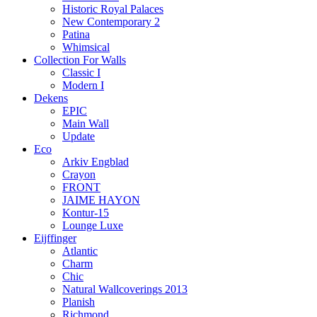
Historic Royal Palaces
New Contemporary 2
Patina
Whimsical
Collection For Walls
Classic I
Modern I
Dekens
EPIC
Main Wall
Update
Eco
Arkiv Engblad
Crayon
FRONT
JAIME HAYON
Kontur-15
Lounge Luxe
Eijffinger
Atlantic
Charm
Chic
Natural Wallcoverings 2013
Planish
Richmond