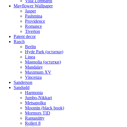
Villa Lombardi
Mayflower Wallpaper
Jasper
Pashmina
Providence
Romance
Tiverton
Patent decor
Rasch
Berlin
Hyde Park (остатки)
Linea
Magnolia (остатки)
Mandalay
Maximum XV
Vincenza
Sanderson
Sandudd
Harmonia
Jumbo-Nikkari
Metsapolku
Moomin (black book)
Mormors TID
Rantaniitty
Rolleri 8