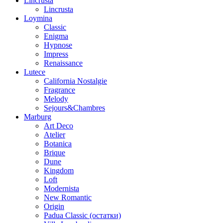
Lincrusta
Lincrusta
Loymina
Classic
Enigma
Hypnose
Impress
Renaissance
Lutece
California Nostalgie
Fragrance
Melody
Sejours&Chambres
Marburg
Art Deco
Atelier
Botanica
Brique
Dune
Kingdom
Loft
Modernista
New Romantic
Origin
Padua Classic (остатки)