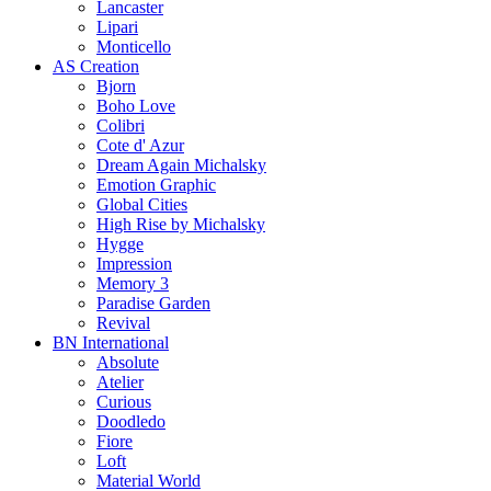
Lancaster
Lipari
Monticello
AS Creation
Bjorn
Boho Love
Colibri
Cote d' Azur
Dream Again Michalsky
Emotion Graphic
Global Cities
High Rise by Michalsky
Hygge
Impression
Memory 3
Paradise Garden
Revival
BN International
Absolute
Atelier
Curious
Doodledo
Fiore
Loft
Material World