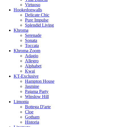
Virtuoso
Hookedonwalls
Delicate Chic
Pure Impulse
Splendid Living
Khroma
Serenade
Sonata
Toccata
Khroma Zoom
Adagio
Allegro
Alphabet
Kwai
KT-Exclusive
Hampton House
Jasmine
Pajama Party
Winslow Hill
Limonta
Bottega D'arte
Cloe
Gotham
Historia