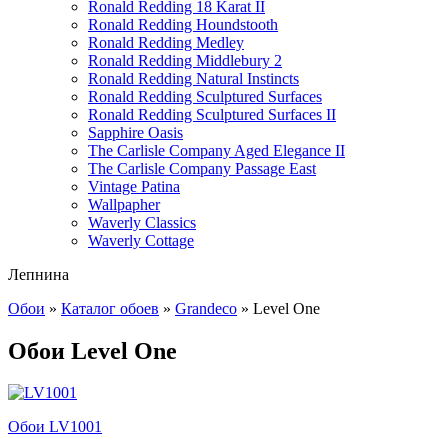
Ronald Redding 18 Karat II
Ronald Redding Houndstooth
Ronald Redding Medley
Ronald Redding Middlebury 2
Ronald Redding Natural Instincts
Ronald Redding Sculptured Surfaces
Ronald Redding Sculptured Surfaces II
Sapphire Oasis
The Carlisle Company Aged Elegance II
The Carlisle Company Passage East
Vintage Patina
Wallpapher
Waverly Classics
Waverly Cottage
Лепнина
Обои
»
Каталог обоев
»
Grandeco
»
Level One
Обои Level One
Обои LV1001