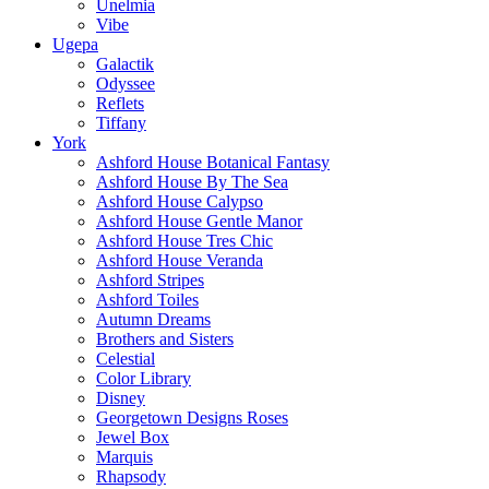
Unelmia
Vibe
Ugepa
Galactik
Odyssee
Reflets
Tiffany
York
Ashford House Botanical Fantasy
Ashford House By The Sea
Ashford House Calypso
Ashford House Gentle Manor
Ashford House Tres Chic
Ashford House Veranda
Ashford Stripes
Ashford Toiles
Autumn Dreams
Brothers and Sisters
Celestial
Color Library
Disney
Georgetown Designs Roses
Jewel Box
Marquis
Rhapsody