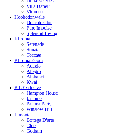
Universe 2022
Villa Danelli
Virtuoso
Hookedonwalls
Delicate Chic
Pure Impulse
Splendid Living
Khroma
Serenade
Sonata
Toccata
Khroma Zoom
Adagio
Allegro
Alphabet
Kwai
KT-Exclusive
Hampton House
Jasmine
Pajama Party
Winslow Hill
Limonta
Bottega D'arte
Cloe
Gotham