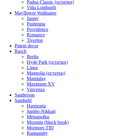
Padua Classic (остатки)
Villa Lombardi
Mayflower Wallpaper
Jasper
Pashmina
Providence
Romance
Tiverton
Patent decor
Rasch
Berlin
Hyde Park (остатки)
Linea
Magnolia (остатки)
Mandalay
Maximum XV
Vincenza
Sanderson
Sandudd
Harmonia
Jumbo-Nikkari
Metsapolku
Moomin (black book)
Mormors TID
Rantaniitty