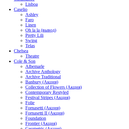
Lisboa
Caselio
Ashley
Faro
Linen
Oh la la (вывод)
Pretty Lili
Swing
Telas
Chelsea
Theatre
Cole & Son
Albemarle
Archive Anthology
Archive Traditional
Banbury (Акция)
Collection of Flowers (Акция)
Contemporary Restyled
Festival Stripes (Акция)
Folie
Fornasetti (Акция)
Fornasetti II (Акция)
Foundation
Frontier (Акция)
Geometric (Акция)