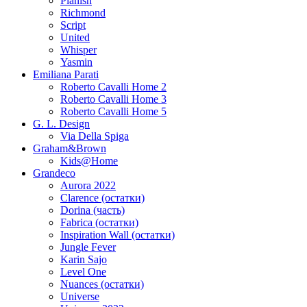
Planish
Richmond
Script
United
Whisper
Yasmin
Emiliana Parati
Roberto Cavalli Home 2
Roberto Cavalli Home 3
Roberto Cavalli Home 5
G. L. Design
Via Della Spiga
Graham&Brown
Kids@Home
Grandeco
Aurora 2022
Clarence (остатки)
Dorina (часть)
Fabrica (остатки)
Inspiration Wall (остатки)
Jungle Fever
Karin Sajo
Level One
Nuances (остатки)
Universe