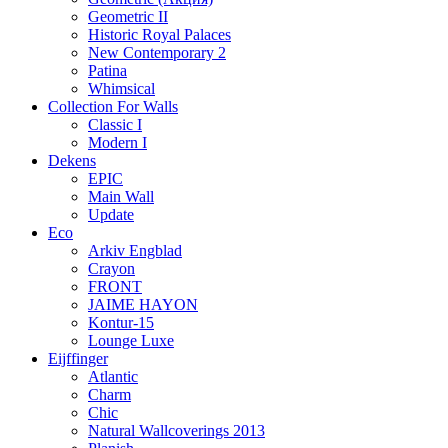
Geometric II
Historic Royal Palaces
New Contemporary 2
Patina
Whimsical
Collection For Walls
Classic I
Modern I
Dekens
EPIC
Main Wall
Update
Eco
Arkiv Engblad
Crayon
FRONT
JAIME HAYON
Kontur-15
Lounge Luxe
Eijffinger
Atlantic
Charm
Chic
Natural Wallcoverings 2013