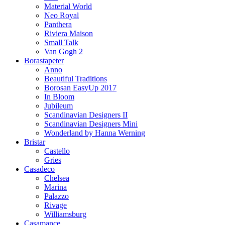
Material World
Neo Royal
Panthera
Riviera Maison
Small Talk
Van Gogh 2
Borastapeter
Anno
Beautiful Traditions
Borosan EasyUp 2017
In Bloom
Jubileum
Scandinavian Designers II
Scandinavian Designers Mini
Wonderland by Hanna Werning
Bristar
Castello
Gries
Casadeco
Chelsea
Marina
Palazzo
Rivage
Williamsburg
Casamance