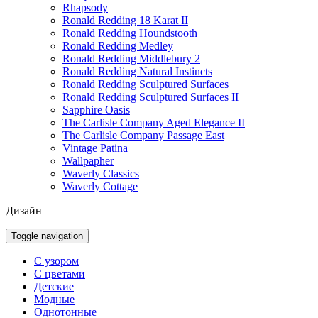
Rhapsody
Ronald Redding 18 Karat II
Ronald Redding Houndstooth
Ronald Redding Medley
Ronald Redding Middlebury 2
Ronald Redding Natural Instincts
Ronald Redding Sculptured Surfaces
Ronald Redding Sculptured Surfaces II
Sapphire Oasis
The Carlisle Company Aged Elegance II
The Carlisle Company Passage East
Vintage Patina
Wallpapher
Waverly Classics
Waverly Cottage
Дизайн
Toggle navigation
С узором
С цветами
Детские
Модные
Однотонные