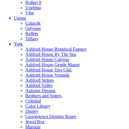
Rolleri 8
Unelmia
Vibe
Ugepa
Galactik
Odyssee
Reflets
Tiffany
York
Ashford House Botanical Fantasy
Ashford House By The Sea
Ashford House Calypso
Ashford House Gentle Manor
Ashford House Tres Chic
Ashford House Veranda
Ashford Stripes
Ashford Toiles
Autumn Dreams
Brothers and Sisters
Celestial
Color Library
Disney
Georgetown Designs Roses
Jewel Box
Marquis