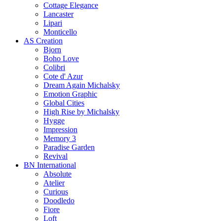
Cottage Elegance
Lancaster
Lipari
Monticello
AS Creation
Bjorn
Boho Love
Colibri
Cote d' Azur
Dream Again Michalsky
Emotion Graphic
Global Cities
High Rise by Michalsky
Hygge
Impression
Memory 3
Paradise Garden
Revival
BN International
Absolute
Atelier
Curious
Doodledo
Fiore
Loft