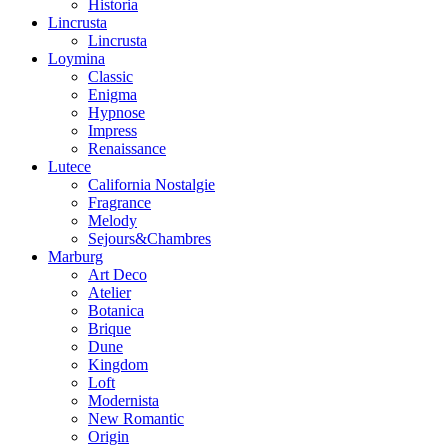
Historia
Lincrusta
Lincrusta
Loymina
Classic
Enigma
Hypnose
Impress
Renaissance
Lutece
California Nostalgie
Fragrance
Melody
Sejours&Chambres
Marburg
Art Deco
Atelier
Botanica
Brique
Dune
Kingdom
Loft
Modernista
New Romantic
Origin