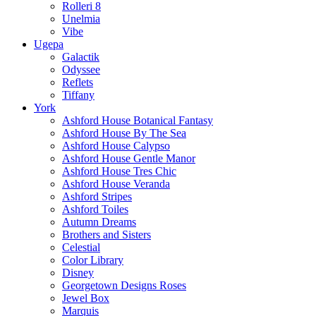
Rolleri 8
Unelmia
Vibe
Ugepa
Galactik
Odyssee
Reflets
Tiffany
York
Ashford House Botanical Fantasy
Ashford House By The Sea
Ashford House Calypso
Ashford House Gentle Manor
Ashford House Tres Chic
Ashford House Veranda
Ashford Stripes
Ashford Toiles
Autumn Dreams
Brothers and Sisters
Celestial
Color Library
Disney
Georgetown Designs Roses
Jewel Box
Marquis