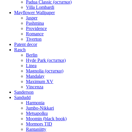
Padua Classic (остатки)
Villa Lombardi
Mayflower Wallpaper
Jasper
Pashmina
Providence
Romance
Tiverton
Patent decor
Rasch
Berlin
Hyde Park (остатки)
Linea
Magnolia (остатки)
Mandalay
Maximum XV
Vincenza
Sanderson
Sandudd
Harmonia
Jumbo-Nikkari
Metsapolku
Moomin (black book)
Mormors TID
Rantaniitty