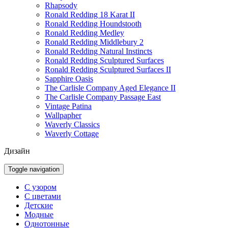
Rhapsody
Ronald Redding 18 Karat II
Ronald Redding Houndstooth
Ronald Redding Medley
Ronald Redding Middlebury 2
Ronald Redding Natural Instincts
Ronald Redding Sculptured Surfaces
Ronald Redding Sculptured Surfaces II
Sapphire Oasis
The Carlisle Company Aged Elegance II
The Carlisle Company Passage East
Vintage Patina
Wallpapher
Waverly Classics
Waverly Cottage
Дизайн
Toggle navigation
С узором
С цветами
Детские
Модные
Однотонные