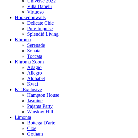
Universe 2022
Villa Danelli
Virtuoso
Hookedonwalls
Delicate Chic
Pure Impulse
Splendid Living
Khroma
Serenade
Sonata
Toccata
Khroma Zoom
Adagio
Allegro
Alphabet
Kwai
KT-Exclusive
Hampton House
Jasmine
Pajama Party
Winslow Hill
Limonta
Bottega D'arte
Cloe
Gotham