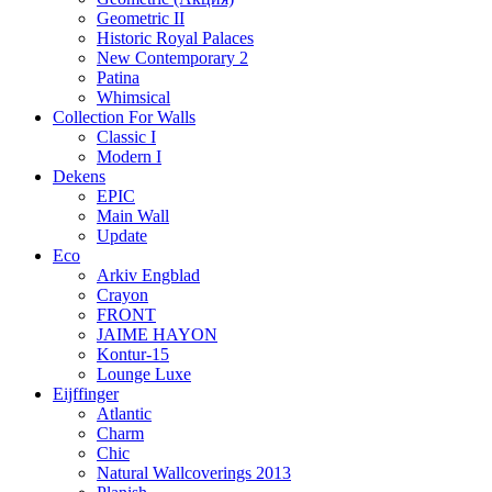
Geometric II
Historic Royal Palaces
New Contemporary 2
Patina
Whimsical
Collection For Walls
Classic I
Modern I
Dekens
EPIC
Main Wall
Update
Eco
Arkiv Engblad
Crayon
FRONT
JAIME HAYON
Kontur-15
Lounge Luxe
Eijffinger
Atlantic
Charm
Chic
Natural Wallcoverings 2013