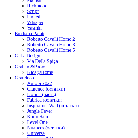
Planish
Richmond
Script
United
Whisper
Yasmin
Emiliana Parati
Roberto Cavalli Home 2
Roberto Cavalli Home 3
Roberto Cavalli Home 5
G. L. Design
Via Della Spiga
Graham&Brown
Kids@Home
Grandeco
Aurora 2022
Clarence (остатки)
Dorina (часть)
Fabrica (остатки)
Inspiration Wall (остатки)
Jungle Fever
Karin Sajo
Level One
Nuances (остатки)
Universe