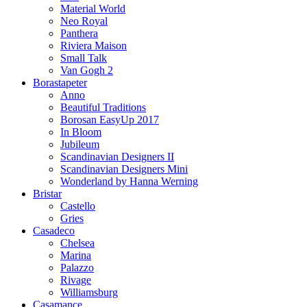
Material World
Neo Royal
Panthera
Riviera Maison
Small Talk
Van Gogh 2
Borastapeter
Anno
Beautiful Traditions
Borosan EasyUp 2017
In Bloom
Jubileum
Scandinavian Designers II
Scandinavian Designers Mini
Wonderland by Hanna Werning
Bristar
Castello
Gries
Casadeco
Chelsea
Marina
Palazzo
Rivage
Williamsburg
Casamance