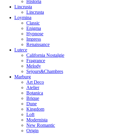
Historia
Lincrusta
Lincrusta
Loymina
Classic
Enigma
Hypnose
Impress
Renaissance
Lutece
California Nostalgie
Fragrance
Melody
Sejours&Chambres
Marburg
Art Deco
Atelier
Botanica
Brique
Dune
Kingdom
Loft
Modernista
New Romantic
Origin