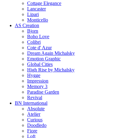
Cottage Elegance
Lancaster
Lipari
Monticello
AS Creation
Bjorn
Boho Love
Colibri
Cote d' Azur
Dream Again Michalsky
Emotion Graphic
Global Cities
High Rise by Michalsky
Hygge
Impression
Memory 3
Paradise Garden
Revival
BN International
Absolute
Atelier
Curious
Doodledo
Fiore
Loft