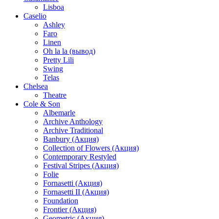
Lisboa
Caselio
Ashley
Faro
Linen
Oh la la (вывод)
Pretty Lili
Swing
Telas
Chelsea
Theatre
Cole & Son
Albemarle
Archive Anthology
Archive Traditional
Banbury (Акция)
Collection of Flowers (Акция)
Contemporary Restyled
Festival Stripes (Акция)
Folie
Fornasetti (Акция)
Fornasetti II (Акция)
Foundation
Frontier (Акция)
Geometric (Акция)