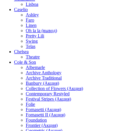
Lisboa
Caselio
Ashley
Faro
Linen
Oh la la (вывод)
Pretty Lili
Swing
Telas
Chelsea
Theatre
Cole & Son
Albemarle
Archive Anthology
Archive Traditional
Banbury (Акция)
Collection of Flowers (Акция)
Contemporary Restyled
Festival Stripes (Акция)
Folie
Fornasetti (Акция)
Fornasetti II (Акция)
Foundation
Frontier (Акция)
Geometric (Акция)