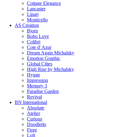
Cottage Elegance
Lancaster
Lipari
Monticello
AS Creation
Bjorn
Boho Love
Colibri
Cote d' Azur
Dream Again Michalsky
Emotion Graphic
Global Cities
High Rise by Michalsky
Hygge
Impression
Memory 3
Paradise Garden
Revival
BN International
Absolute
Atelier
Curious
Doodledo
Fiore
Loft