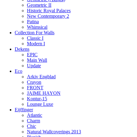
Geometric II
Historic Royal Palaces
New Contemporary 2
Patina
Whimsical
Collection For Walls
Classic I
Modern I
Dekens
EPIC
Main Wall
Update
Eco
Arkiv Engblad
Crayon
FRONT
JAIME HAYON
Kontur-15
Lounge Luxe
Eijffinger
Atlantic
Charm
Chic
Natural Wallcoverings 2013