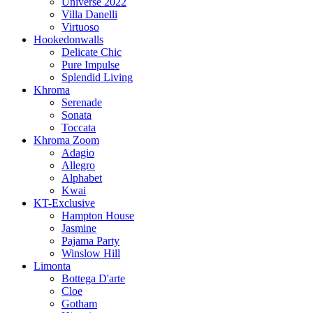
Universe 2022
Villa Danelli
Virtuoso
Hookedonwalls
Delicate Chic
Pure Impulse
Splendid Living
Khroma
Serenade
Sonata
Toccata
Khroma Zoom
Adagio
Allegro
Alphabet
Kwai
KT-Exclusive
Hampton House
Jasmine
Pajama Party
Winslow Hill
Limonta
Bottega D'arte
Cloe
Gotham