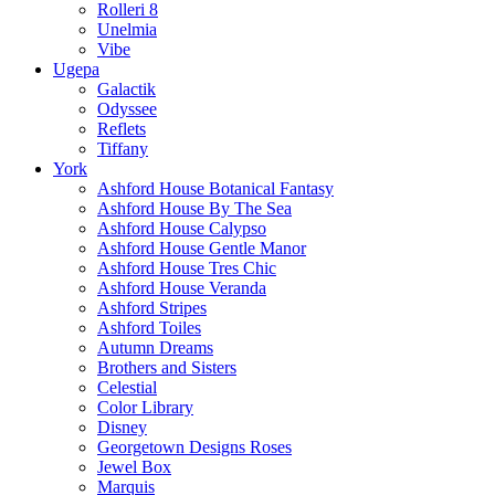
Rolleri 8
Unelmia
Vibe
Ugepa
Galactik
Odyssee
Reflets
Tiffany
York
Ashford House Botanical Fantasy
Ashford House By The Sea
Ashford House Calypso
Ashford House Gentle Manor
Ashford House Tres Chic
Ashford House Veranda
Ashford Stripes
Ashford Toiles
Autumn Dreams
Brothers and Sisters
Celestial
Color Library
Disney
Georgetown Designs Roses
Jewel Box
Marquis