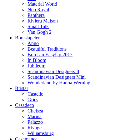
Material World
Neo Royal
Panthera
Riviera Maison
Small Talk
Van Gogh 2
Borastapeter
Anno
Beautiful Traditions
Borosan EasyUp 2017
In Bloom
Jubileum
Scandinavian Designers II
Scandinavian Designers Mini
Wonderland by Hanna Werning
Bristar
Castello
Gries
Casadeco
Chelsea
Marina
Palazzo
Rivage
Williamsburg
Casamance