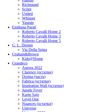
Planish
Richmond
Script
United
Whisper
Yasmin
Emiliana Parati
Roberto Cavalli Home 2
Roberto Cavalli Home 3
Roberto Cavalli Home 5
G. L. Design
Via Della Spiga
Graham&Brown
Kids@Home
Grandeco
Aurora 2022
Clarence (остатки)
Dorina (часть)
Fabrica (остатки)
Inspiration Wall (остатки)
Jungle Fever
Karin Sajo
Level One
Nuances (остатки)
Universe