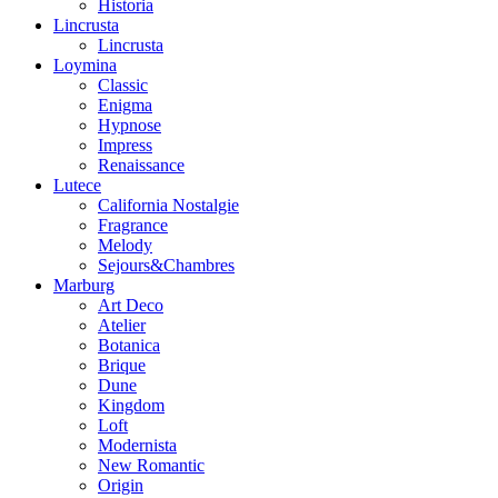
Historia
Lincrusta
Lincrusta
Loymina
Classic
Enigma
Hypnose
Impress
Renaissance
Lutece
California Nostalgie
Fragrance
Melody
Sejours&Chambres
Marburg
Art Deco
Atelier
Botanica
Brique
Dune
Kingdom
Loft
Modernista
New Romantic
Origin