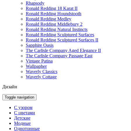
Rhapsody
Ronald Redding 18 Karat II
Ronald Redding Houndstooth
Ronald Redding Medley
Ronald Redding Middlebury 2
Ronald Redding Natural Instincts
Ronald Redding Sculptured Surfaces
Ronald Redding Sculptured Surfaces II
Sapphire Oasis
The Carlisle Company Aged Elegance II
The Carlisle Company Passage East
Vintage Patina
Wallpapher
Waverly Classics
Waverly Cottage
Дизайн
Toggle navigation
С узором
С цветами
Детские
Модные
Однотонные