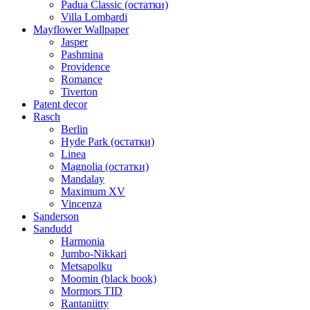
Padua Classic (остатки)
Villa Lombardi
Mayflower Wallpaper
Jasper
Pashmina
Providence
Romance
Tiverton
Patent decor
Rasch
Berlin
Hyde Park (остатки)
Linea
Magnolia (остатки)
Mandalay
Maximum XV
Vincenza
Sanderson
Sandudd
Harmonia
Jumbo-Nikkari
Metsapolku
Moomin (black book)
Mormors TID
Rantaniitty