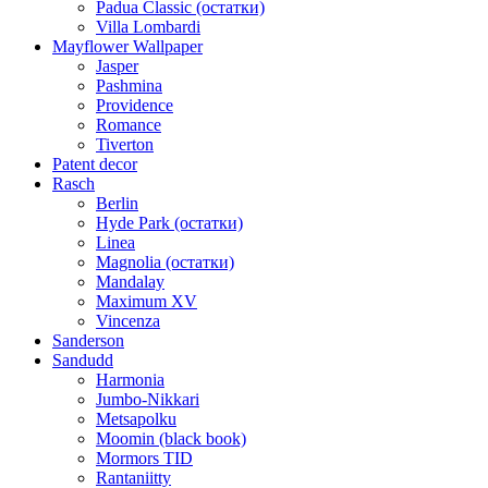
Padua Classic (остатки)
Villa Lombardi
Mayflower Wallpaper
Jasper
Pashmina
Providence
Romance
Tiverton
Patent decor
Rasch
Berlin
Hyde Park (остатки)
Linea
Magnolia (остатки)
Mandalay
Maximum XV
Vincenza
Sanderson
Sandudd
Harmonia
Jumbo-Nikkari
Metsapolku
Moomin (black book)
Mormors TID
Rantaniitty