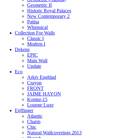
Geometric II
Historic Royal Palaces
New Contemporary 2
Patina
Whimsical
Collection For Walls
Classic I
Modern I
Dekens
EPIC
Main Wall
Update
Eco
Arkiv Engblad
Crayon
FRONT
JAIME HAYON
Kontur-15
Lounge Luxe
Eijffinger
Atlantic
Charm
Chic
Natural Wallcoverings 2013