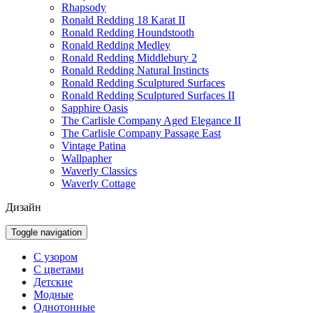
Rhapsody
Ronald Redding 18 Karat II
Ronald Redding Houndstooth
Ronald Redding Medley
Ronald Redding Middlebury 2
Ronald Redding Natural Instincts
Ronald Redding Sculptured Surfaces
Ronald Redding Sculptured Surfaces II
Sapphire Oasis
The Carlisle Company Aged Elegance II
The Carlisle Company Passage East
Vintage Patina
Wallpapher
Waverly Classics
Waverly Cottage
Дизайн
Toggle navigation
С узором
С цветами
Детские
Модные
Однотонные