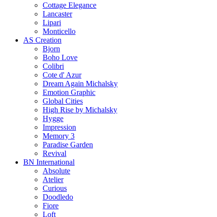
Cottage Elegance
Lancaster
Lipari
Monticello
AS Creation
Bjorn
Boho Love
Colibri
Cote d' Azur
Dream Again Michalsky
Emotion Graphic
Global Cities
High Rise by Michalsky
Hygge
Impression
Memory 3
Paradise Garden
Revival
BN International
Absolute
Atelier
Curious
Doodledo
Fiore
Loft