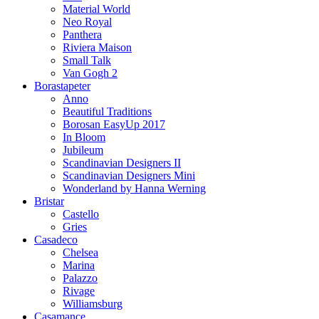
Material World
Neo Royal
Panthera
Riviera Maison
Small Talk
Van Gogh 2
Borastapeter
Anno
Beautiful Traditions
Borosan EasyUp 2017
In Bloom
Jubileum
Scandinavian Designers II
Scandinavian Designers Mini
Wonderland by Hanna Werning
Bristar
Castello
Gries
Casadeco
Chelsea
Marina
Palazzo
Rivage
Williamsburg
Casamance