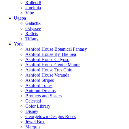
Rolleri 8
Unelmia
Vibe
Ugepa
Galactik
Odyssee
Reflets
Tiffany
York
Ashford House Botanical Fantasy
Ashford House By The Sea
Ashford House Calypso
Ashford House Gentle Manor
Ashford House Tres Chic
Ashford House Veranda
Ashford Stripes
Ashford Toiles
Autumn Dreams
Brothers and Sisters
Celestial
Color Library
Disney
Georgetown Designs Roses
Jewel Box
Marquis