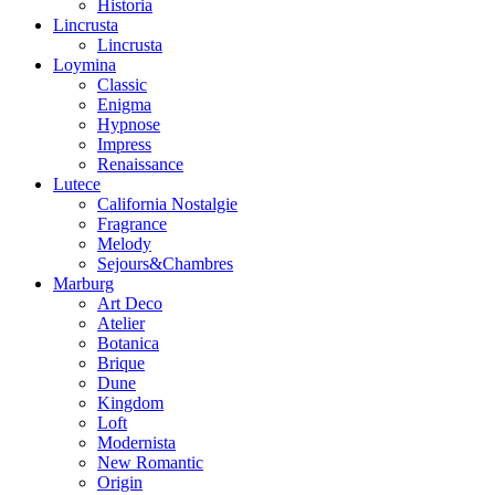
Historia
Lincrusta
Lincrusta
Loymina
Classic
Enigma
Hypnose
Impress
Renaissance
Lutece
California Nostalgie
Fragrance
Melody
Sejours&Chambres
Marburg
Art Deco
Atelier
Botanica
Brique
Dune
Kingdom
Loft
Modernista
New Romantic
Origin