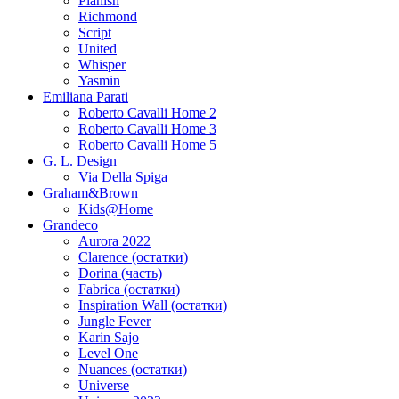
Planish
Richmond
Script
United
Whisper
Yasmin
Emiliana Parati
Roberto Cavalli Home 2
Roberto Cavalli Home 3
Roberto Cavalli Home 5
G. L. Design
Via Della Spiga
Graham&Brown
Kids@Home
Grandeco
Aurora 2022
Clarence (остатки)
Dorina (часть)
Fabrica (остатки)
Inspiration Wall (остатки)
Jungle Fever
Karin Sajo
Level One
Nuances (остатки)
Universe