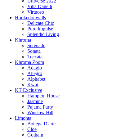
Universe 2022
Villa Danelli
Virtuoso
Hookedonwalls
Delicate Chic
Pure Impulse
Splendid Living
Khroma
Serenade
Sonata
Toccata
Khroma Zoom
Adagio
Allegro
Alphabet
Kwai
KT-Exclusive
Hampton House
Jasmine
Pajama Party
Winslow Hill
Limonta
Bottega D'arte
Cloe
Gotham