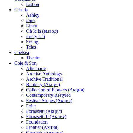
Lisboa
Caselio
Ashley
Faro
Linen
Oh la la (вывод)
Pretty Lili
Swing
Telas
Chelsea
Theatre
Cole & Son
Albemarle
Archive Anthology
Archive Traditional
Banbury (Акция)
Collection of Flowers (Акция)
Contemporary Restyled
Festival Stripes (Акция)
Folie
Fornasetti (Акция)
Fornasetti II (Акция)
Foundation
Frontier (Акция)
Geometric (Акция)