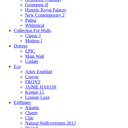
Geometric II
Historic Royal Palaces
New Contemporary 2
Patina
Whimsical
Collection For Walls
Classic I
Modern I
Dekens
EPIC
Main Wall
Update
Eco
Arkiv Engblad
Crayon
FRONT
JAIME HAYON
Kontur-15
Lounge Luxe
Eijffinger
Atlantic
Charm
Chic
Natural Wallcoverings 2013