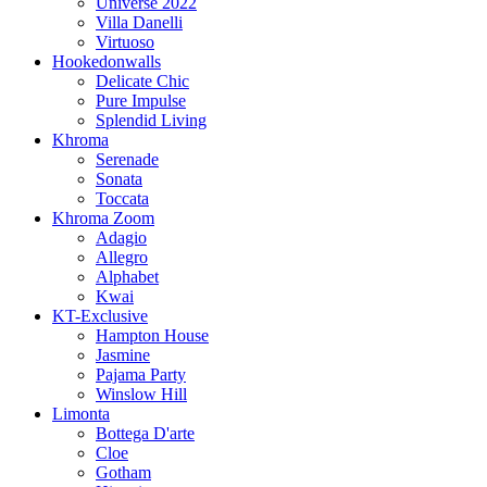
Universe 2022
Villa Danelli
Virtuoso
Hookedonwalls
Delicate Chic
Pure Impulse
Splendid Living
Khroma
Serenade
Sonata
Toccata
Khroma Zoom
Adagio
Allegro
Alphabet
Kwai
KT-Exclusive
Hampton House
Jasmine
Pajama Party
Winslow Hill
Limonta
Bottega D'arte
Cloe
Gotham