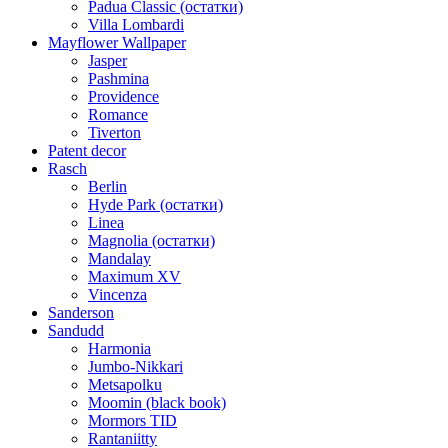
Padua Classic (остатки)
Villa Lombardi
Mayflower Wallpaper
Jasper
Pashmina
Providence
Romance
Tiverton
Patent decor
Rasch
Berlin
Hyde Park (остатки)
Linea
Magnolia (остатки)
Mandalay
Maximum XV
Vincenza
Sanderson
Sandudd
Harmonia
Jumbo-Nikkari
Metsapolku
Moomin (black book)
Mormors TID
Rantaniitty