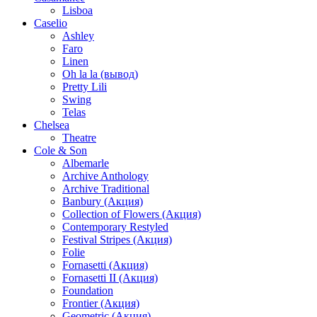
Lisboa
Caselio
Ashley
Faro
Linen
Oh la la (вывод)
Pretty Lili
Swing
Telas
Chelsea
Theatre
Cole & Son
Albemarle
Archive Anthology
Archive Traditional
Banbury (Акция)
Collection of Flowers (Акция)
Contemporary Restyled
Festival Stripes (Акция)
Folie
Fornasetti (Акция)
Fornasetti II (Акция)
Foundation
Frontier (Акция)
Geometric (Акция)