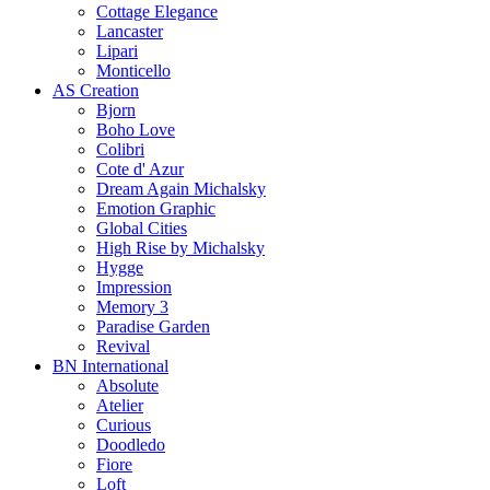
Cottage Elegance
Lancaster
Lipari
Monticello
AS Creation
Bjorn
Boho Love
Colibri
Cote d' Azur
Dream Again Michalsky
Emotion Graphic
Global Cities
High Rise by Michalsky
Hygge
Impression
Memory 3
Paradise Garden
Revival
BN International
Absolute
Atelier
Curious
Doodledo
Fiore
Loft