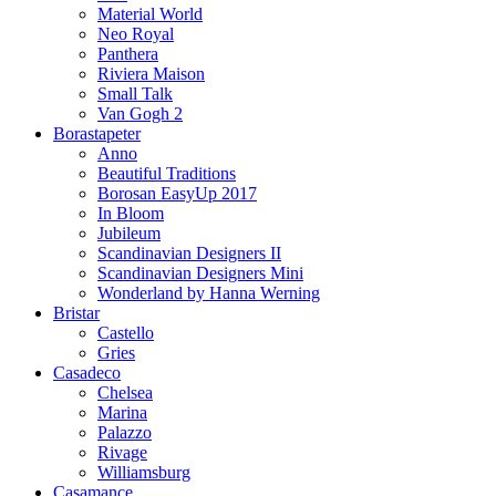
Material World
Neo Royal
Panthera
Riviera Maison
Small Talk
Van Gogh 2
Borastapeter
Anno
Beautiful Traditions
Borosan EasyUp 2017
In Bloom
Jubileum
Scandinavian Designers II
Scandinavian Designers Mini
Wonderland by Hanna Werning
Bristar
Castello
Gries
Casadeco
Chelsea
Marina
Palazzo
Rivage
Williamsburg
Casamance