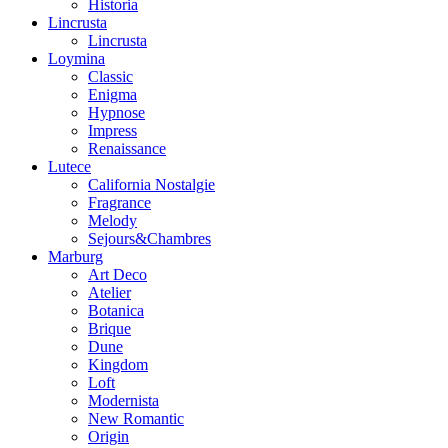
Historia
Lincrusta
Lincrusta
Loymina
Classic
Enigma
Hypnose
Impress
Renaissance
Lutece
California Nostalgie
Fragrance
Melody
Sejours&Chambres
Marburg
Art Deco
Atelier
Botanica
Brique
Dune
Kingdom
Loft
Modernista
New Romantic
Origin