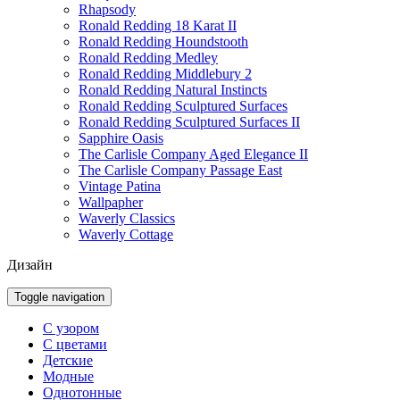
Rhapsody
Ronald Redding 18 Karat II
Ronald Redding Houndstooth
Ronald Redding Medley
Ronald Redding Middlebury 2
Ronald Redding Natural Instincts
Ronald Redding Sculptured Surfaces
Ronald Redding Sculptured Surfaces II
Sapphire Oasis
The Carlisle Company Aged Elegance II
The Carlisle Company Passage East
Vintage Patina
Wallpapher
Waverly Classics
Waverly Cottage
Дизайн
Toggle navigation
С узором
С цветами
Детские
Модные
Однотонные