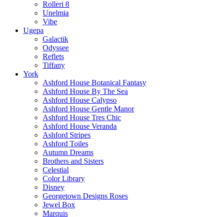
Rolleri 8
Unelmia
Vibe
Ugepa
Galactik
Odyssee
Reflets
Tiffany
York
Ashford House Botanical Fantasy
Ashford House By The Sea
Ashford House Calypso
Ashford House Gentle Manor
Ashford House Tres Chic
Ashford House Veranda
Ashford Stripes
Ashford Toiles
Autumn Dreams
Brothers and Sisters
Celestial
Color Library
Disney
Georgetown Designs Roses
Jewel Box
Marquis