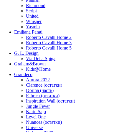
Planish
Richmond
Script
United
Whisper
Yasmin
Emiliana Parati
Roberto Cavalli Home 2
Roberto Cavalli Home 3
Roberto Cavalli Home 5
G. L. Design
Via Della Spiga
Graham&Brown
Kids@Home
Grandeco
Aurora 2022
Clarence (остатки)
Dorina (часть)
Fabrica (остатки)
Inspiration Wall (остатки)
Jungle Fever
Karin Sajo
Level One
Nuances (остатки)
Universe