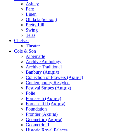
Ashley
Faro
Linen
Oh la la (вывод)
Pretty Lili
Swing
Telas
Chelsea
Theatre
Cole & Son
Albemarle
Archive Anthology
Archive Traditional
Banbury (Акция)
Collection of Flowers (Акция)
Contemporary Restyled
Festival Stripes (Акция)
Folie
Fornasetti (Акция)
Fornasetti II (Акция)
Foundation
Frontier (Акция)
Geometric (Акция)
Geometric II
Historic Royal Palaces