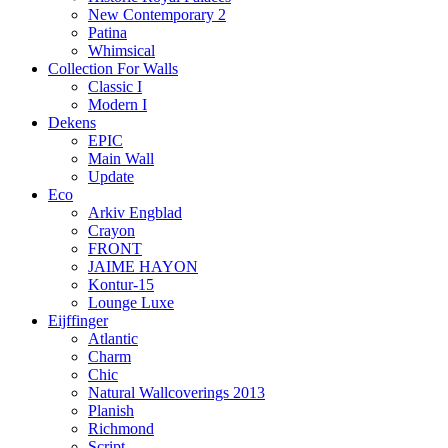
New Contemporary 2
Patina
Whimsical
Collection For Walls
Classic I
Modern I
Dekens
EPIC
Main Wall
Update
Eco
Arkiv Engblad
Crayon
FRONT
JAIME HAYON
Kontur-15
Lounge Luxe
Eijffinger
Atlantic
Charm
Chic
Natural Wallcoverings 2013
Planish
Richmond
Script