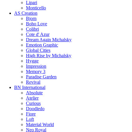
Lipari
Monticello
AS Creation
Bjorn
Boho Love
Colibri
Cote d' Azur
Dream Again Michalsky
Emotion Graphic
Global Cities
High Rise by Michalsky
Hygge
Impression
Memory 3
Paradise Garden
Revival
BN International
Absolute
Atelier
Curious
Doodledo
Fiore
Loft
Material World
Neo Royal