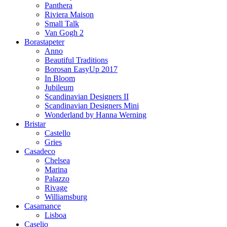
Panthera
Riviera Maison
Small Talk
Van Gogh 2
Borastapeter
Anno
Beautiful Traditions
Borosan EasyUp 2017
In Bloom
Jubileum
Scandinavian Designers II
Scandinavian Designers Mini
Wonderland by Hanna Werning
Bristar
Castello
Gries
Casadeco
Chelsea
Marina
Palazzo
Rivage
Williamsburg
Casamance
Lisboa
Caselio