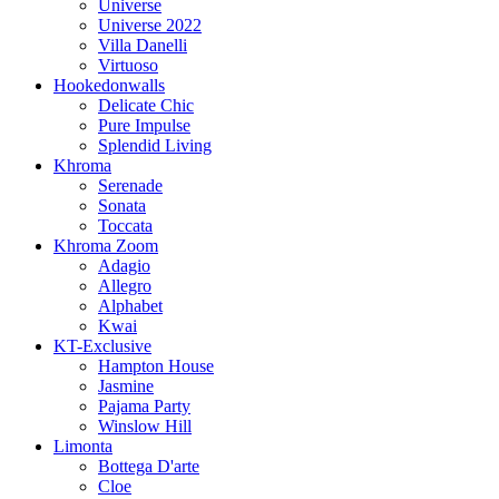
Universe
Universe 2022
Villa Danelli
Virtuoso
Hookedonwalls
Delicate Chic
Pure Impulse
Splendid Living
Khroma
Serenade
Sonata
Toccata
Khroma Zoom
Adagio
Allegro
Alphabet
Kwai
KT-Exclusive
Hampton House
Jasmine
Pajama Party
Winslow Hill
Limonta
Bottega D'arte
Cloe