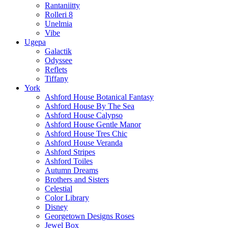
Rantaniitty
Rolleri 8
Unelmia
Vibe
Ugepa
Galactik
Odyssee
Reflets
Tiffany
York
Ashford House Botanical Fantasy
Ashford House By The Sea
Ashford House Calypso
Ashford House Gentle Manor
Ashford House Tres Chic
Ashford House Veranda
Ashford Stripes
Ashford Toiles
Autumn Dreams
Brothers and Sisters
Celestial
Color Library
Disney
Georgetown Designs Roses
Jewel Box