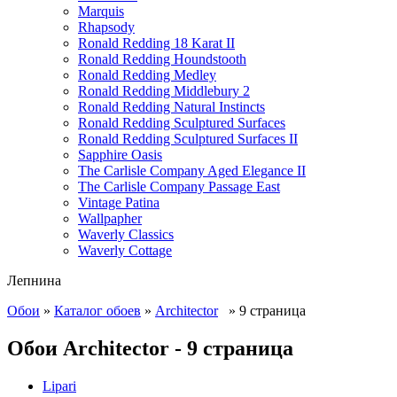
Marquis
Rhapsody
Ronald Redding 18 Karat II
Ronald Redding Houndstooth
Ronald Redding Medley
Ronald Redding Middlebury 2
Ronald Redding Natural Instincts
Ronald Redding Sculptured Surfaces
Ronald Redding Sculptured Surfaces II
Sapphire Oasis
The Carlisle Company Aged Elegance II
The Carlisle Company Passage East
Vintage Patina
Wallpapher
Waverly Classics
Waverly Cottage
Лепнина
Обои
»
Каталог обоев
»
Architector
» 9 страница
Обои Architector - 9 страница
Lipari