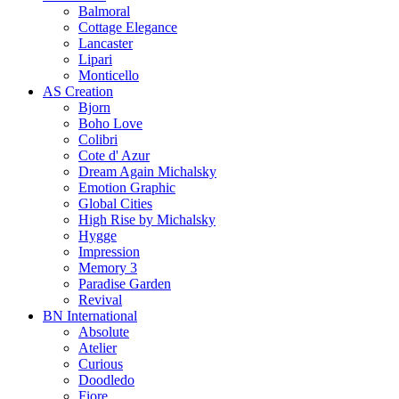
Balmoral
Cottage Elegance
Lancaster
Lipari
Monticello
AS Creation
Bjorn
Boho Love
Colibri
Cote d' Azur
Dream Again Michalsky
Emotion Graphic
Global Cities
High Rise by Michalsky
Hygge
Impression
Memory 3
Paradise Garden
Revival
BN International
Absolute
Atelier
Curious
Doodledo
Fiore