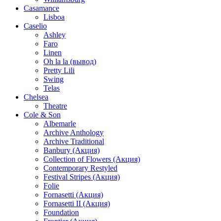
Casamance
Lisboa
Caselio
Ashley
Faro
Linen
Oh la la (вывод)
Pretty Lili
Swing
Telas
Chelsea
Theatre
Cole & Son
Albemarle
Archive Anthology
Archive Traditional
Banbury (Акция)
Collection of Flowers (Акция)
Contemporary Restyled
Festival Stripes (Акция)
Folie
Fornasetti (Акция)
Fornasetti II (Акция)
Foundation