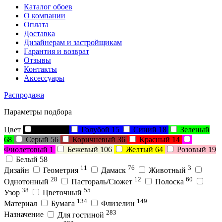
Каталог обоев
О компании
Оплата
Доставка
Дизайнерам и застройщикам
Гарантия и возврат
Отзывы
Контакты
Аксессуары
Распродажа
Параметры подбора
Цвет
Черный
5
Голубой
15
Синий
18
Зеленый
68
Серый
56
Коричневый
36
Красный
14
Фиолетовый
1
Бежевый
106
Желтый
64
Розовый
19
Белый
58
11
76
3
Дизайн
Геометрия
Дамаск
Животный
28
12
60
Однотонный
Пастораль/Сюжет
Полоска
38
55
Узор
Цветочный
134
149
Материал
Бумага
Флизелин
283
Назначение
Для гостиной