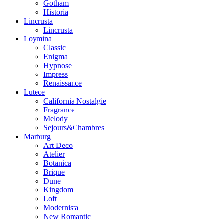
Gotham
Historia
Lincrusta
Lincrusta
Loymina
Classic
Enigma
Hypnose
Impress
Renaissance
Lutece
California Nostalgie
Fragrance
Melody
Sejours&Chambres
Marburg
Art Deco
Atelier
Botanica
Brique
Dune
Kingdom
Loft
Modernista
New Romantic