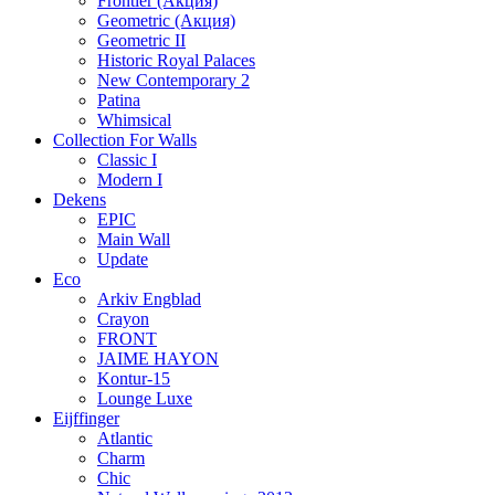
Frontier (Акция)
Geometric (Акция)
Geometric II
Historic Royal Palaces
New Contemporary 2
Patina
Whimsical
Collection For Walls
Classic I
Modern I
Dekens
EPIC
Main Wall
Update
Eco
Arkiv Engblad
Crayon
FRONT
JAIME HAYON
Kontur-15
Lounge Luxe
Eijffinger
Atlantic
Charm
Chic