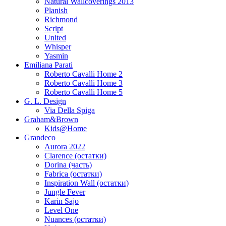
Natural Wallcoverings 2013
Planish
Richmond
Script
United
Whisper
Yasmin
Emiliana Parati
Roberto Cavalli Home 2
Roberto Cavalli Home 3
Roberto Cavalli Home 5
G. L. Design
Via Della Spiga
Graham&Brown
Kids@Home
Grandeco
Aurora 2022
Clarence (остатки)
Dorina (часть)
Fabrica (остатки)
Inspiration Wall (остатки)
Jungle Fever
Karin Sajo
Level One
Nuances (остатки)