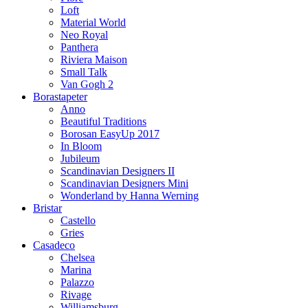
Loft
Material World
Neo Royal
Panthera
Riviera Maison
Small Talk
Van Gogh 2
Borastapeter
Anno
Beautiful Traditions
Borosan EasyUp 2017
In Bloom
Jubileum
Scandinavian Designers II
Scandinavian Designers Mini
Wonderland by Hanna Werning
Bristar
Castello
Gries
Casadeco
Chelsea
Marina
Palazzo
Rivage
Williamsburg