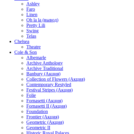
Ashley
Faro
Linen
Oh la la (вывод)
Pretty Lili
Swing
Telas
Chelsea
Theatre
Cole & Son
Albemarle
Archive Anthology
Archive Traditional
Banbury (Акция)
Collection of Flowers (Акция)
Contemporary Restyled
Festival Stripes (Акция)
Folie
Fornasetti (Акция)
Fornasetti II (Акция)
Foundation
Frontier (Акция)
Geometric (Акция)
Geometric II
Historic Royal Palaces