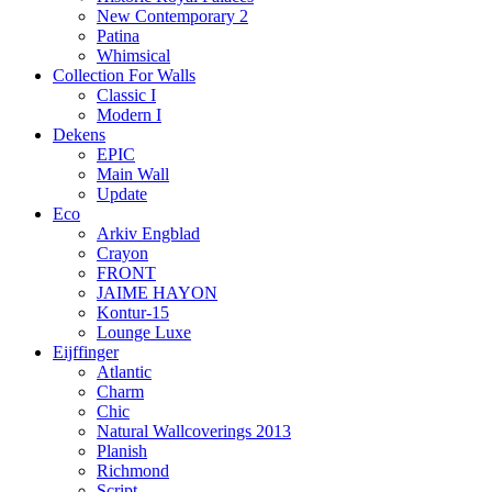
New Contemporary 2
Patina
Whimsical
Collection For Walls
Classic I
Modern I
Dekens
EPIC
Main Wall
Update
Eco
Arkiv Engblad
Crayon
FRONT
JAIME HAYON
Kontur-15
Lounge Luxe
Eijffinger
Atlantic
Charm
Chic
Natural Wallcoverings 2013
Planish
Richmond
Script