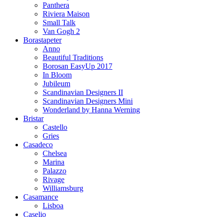
Panthera
Riviera Maison
Small Talk
Van Gogh 2
Borastapeter
Anno
Beautiful Traditions
Borosan EasyUp 2017
In Bloom
Jubileum
Scandinavian Designers II
Scandinavian Designers Mini
Wonderland by Hanna Werning
Bristar
Castello
Gries
Casadeco
Chelsea
Marina
Palazzo
Rivage
Williamsburg
Casamance
Lisboa
Caselio