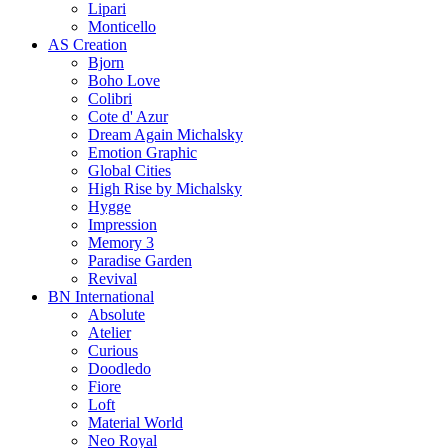
Lipari
Monticello
AS Creation
Bjorn
Boho Love
Colibri
Cote d' Azur
Dream Again Michalsky
Emotion Graphic
Global Cities
High Rise by Michalsky
Hygge
Impression
Memory 3
Paradise Garden
Revival
BN International
Absolute
Atelier
Curious
Doodledo
Fiore
Loft
Material World
Neo Royal