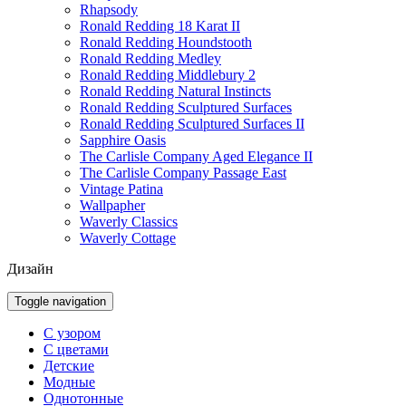
Rhapsody
Ronald Redding 18 Karat II
Ronald Redding Houndstooth
Ronald Redding Medley
Ronald Redding Middlebury 2
Ronald Redding Natural Instincts
Ronald Redding Sculptured Surfaces
Ronald Redding Sculptured Surfaces II
Sapphire Oasis
The Carlisle Company Aged Elegance II
The Carlisle Company Passage East
Vintage Patina
Wallpapher
Waverly Classics
Waverly Cottage
Дизайн
Toggle navigation
С узором
С цветами
Детские
Модные
Однотонные