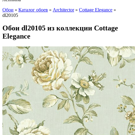
Обои
»
Каталог обоев
»
Architector
»
Cottage Elegance
»
dl20105
Обои dl20105 из коллекции Cottage
Elegance