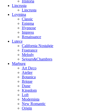
Historia
Lincrusta
Lincrusta
Loymina
Classic
Enigma
Hypnose
Impress
Renaissance
Lutece
California Nostalgie
Fragrance
Melody
Sejours&Chambres
Marburg
Art Deco
Atelier
Botanica
Brique
Dune
Kingdom
Loft
Modernista
New Romantic
Origin