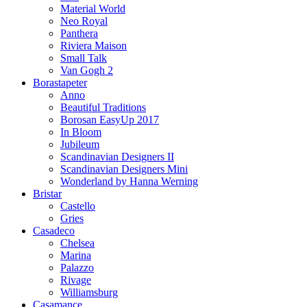
Material World
Neo Royal
Panthera
Riviera Maison
Small Talk
Van Gogh 2
Borastapeter
Anno
Beautiful Traditions
Borosan EasyUp 2017
In Bloom
Jubileum
Scandinavian Designers II
Scandinavian Designers Mini
Wonderland by Hanna Werning
Bristar
Castello
Gries
Casadeco
Chelsea
Marina
Palazzo
Rivage
Williamsburg
Casamance