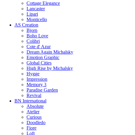
Cottage Elegance
Lancaster
Lipari
Monticello
AS Creation
Bjorn
Boho Love
Colibri
Cote d' Azur
Dream Again Michalsky
Emotion Graphic
Global Cities
High Rise by Michalsky
Hygge
Impression
Memory 3
Paradise Garden
Revival
BN International
Absolute
Atelier
Curious
Doodledo
Fiore
Loft