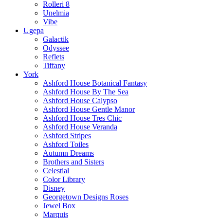
Rolleri 8
Unelmia
Vibe
Ugepa
Galactik
Odyssee
Reflets
Tiffany
York
Ashford House Botanical Fantasy
Ashford House By The Sea
Ashford House Calypso
Ashford House Gentle Manor
Ashford House Tres Chic
Ashford House Veranda
Ashford Stripes
Ashford Toiles
Autumn Dreams
Brothers and Sisters
Celestial
Color Library
Disney
Georgetown Designs Roses
Jewel Box
Marquis