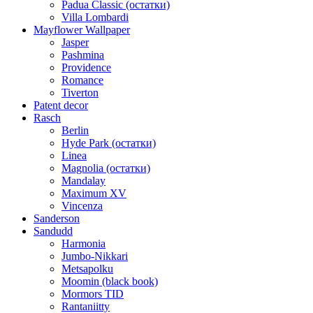
Padua Classic (остатки)
Villa Lombardi
Mayflower Wallpaper
Jasper
Pashmina
Providence
Romance
Tiverton
Patent decor
Rasch
Berlin
Hyde Park (остатки)
Linea
Magnolia (остатки)
Mandalay
Maximum XV
Vincenza
Sanderson
Sandudd
Harmonia
Jumbo-Nikkari
Metsapolku
Moomin (black book)
Mormors TID
Rantaniitty