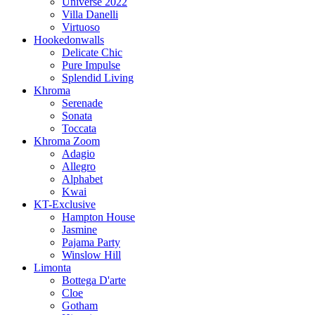
Universe 2022
Villa Danelli
Virtuoso
Hookedonwalls
Delicate Chic
Pure Impulse
Splendid Living
Khroma
Serenade
Sonata
Toccata
Khroma Zoom
Adagio
Allegro
Alphabet
Kwai
KT-Exclusive
Hampton House
Jasmine
Pajama Party
Winslow Hill
Limonta
Bottega D'arte
Cloe
Gotham