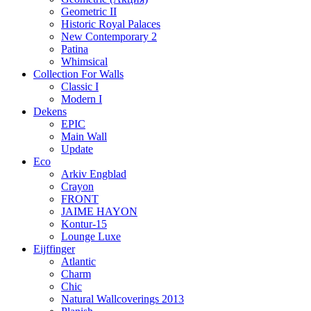
Geometric II
Historic Royal Palaces
New Contemporary 2
Patina
Whimsical
Collection For Walls
Classic I
Modern I
Dekens
EPIC
Main Wall
Update
Eco
Arkiv Engblad
Crayon
FRONT
JAIME HAYON
Kontur-15
Lounge Luxe
Eijffinger
Atlantic
Charm
Chic
Natural Wallcoverings 2013