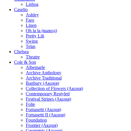
Lisboa
Caselio
Ashley
Faro
Linen
Oh la la (вывод)
Pretty Lili
Swing
Telas
Chelsea
Theatre
Cole & Son
Albemarle
Archive Anthology
Archive Traditional
Banbury (Акция)
Collection of Flowers (Акция)
Contemporary Restyled
Festival Stripes (Акция)
Folie
Fornasetti (Акция)
Fornasetti II (Акция)
Foundation
Frontier (Акция)
Geometric (Акция)