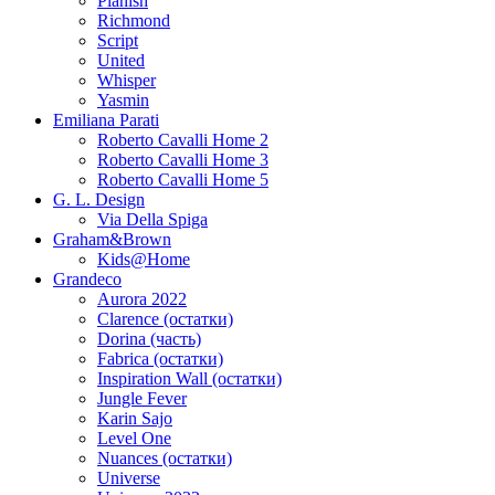
Planish
Richmond
Script
United
Whisper
Yasmin
Emiliana Parati
Roberto Cavalli Home 2
Roberto Cavalli Home 3
Roberto Cavalli Home 5
G. L. Design
Via Della Spiga
Graham&Brown
Kids@Home
Grandeco
Aurora 2022
Clarence (остатки)
Dorina (часть)
Fabrica (остатки)
Inspiration Wall (остатки)
Jungle Fever
Karin Sajo
Level One
Nuances (остатки)
Universe