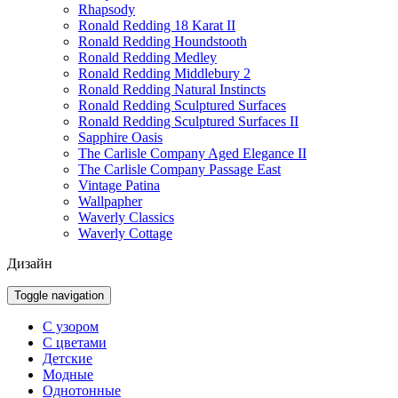
Rhapsody
Ronald Redding 18 Karat II
Ronald Redding Houndstooth
Ronald Redding Medley
Ronald Redding Middlebury 2
Ronald Redding Natural Instincts
Ronald Redding Sculptured Surfaces
Ronald Redding Sculptured Surfaces II
Sapphire Oasis
The Carlisle Company Aged Elegance II
The Carlisle Company Passage East
Vintage Patina
Wallpapher
Waverly Classics
Waverly Cottage
Дизайн
Toggle navigation
С узором
С цветами
Детские
Модные
Однотонные