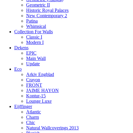
Geometric II
Historic Royal Palaces
New Contemporary 2
Patina
Whimsical
Collection For Walls
Classic I
Modern I
Dekens
EPIC
Main Wall
Update
Eco
Arkiv Engblad
Crayon
FRONT
JAIME HAYON
Kontur-15
Lounge Luxe
Eijffinger
Atlantic
Charm
Chic
Natural Wallcoverings 2013