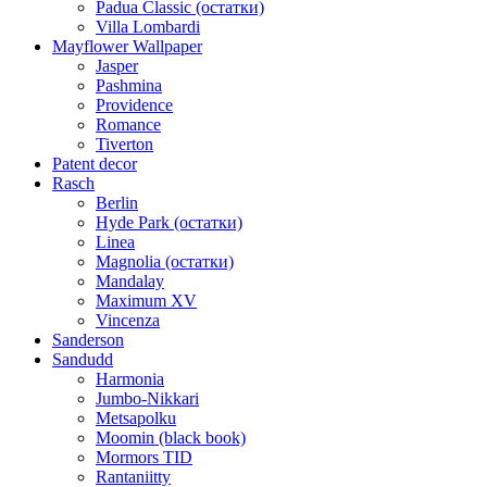
Padua Classic (остатки)
Villa Lombardi
Mayflower Wallpaper
Jasper
Pashmina
Providence
Romance
Tiverton
Patent decor
Rasch
Berlin
Hyde Park (остатки)
Linea
Magnolia (остатки)
Mandalay
Maximum XV
Vincenza
Sanderson
Sandudd
Harmonia
Jumbo-Nikkari
Metsapolku
Moomin (black book)
Mormors TID
Rantaniitty