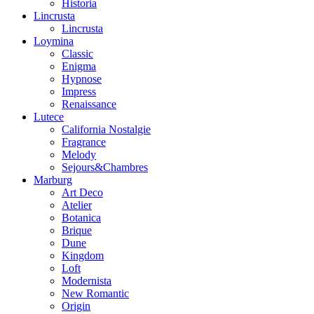
Historia
Lincrusta
Lincrusta
Loymina
Classic
Enigma
Hypnose
Impress
Renaissance
Lutece
California Nostalgie
Fragrance
Melody
Sejours&Chambres
Marburg
Art Deco
Atelier
Botanica
Brique
Dune
Kingdom
Loft
Modernista
New Romantic
Origin