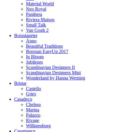
Material World
Neo Royal
Panthera
Riviera Maison
Small Talk
Van Gogh 2
Borastapeter
Anno
Beautiful Traditions
Borosan EasyUp 2017
In Bloom
Jubileum
Scandinavian Designers II
Scandinavian Designers Mini
Wonderland by Hanna Werning
Bristar
Castello
Gries
Casadeco
Chelsea
Marina
Palazzo
Rivage
Williamsburg
Casamance