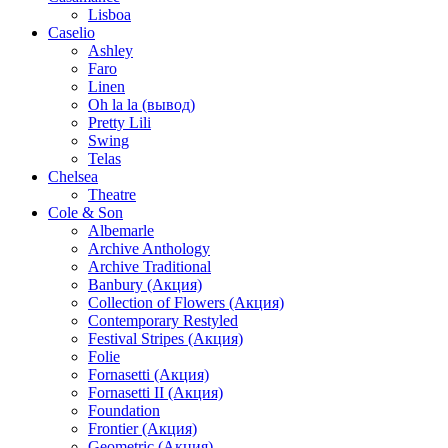
Lisboa
Caselio
Ashley
Faro
Linen
Oh la la (вывод)
Pretty Lili
Swing
Telas
Chelsea
Theatre
Cole & Son
Albemarle
Archive Anthology
Archive Traditional
Banbury (Акция)
Collection of Flowers (Акция)
Contemporary Restyled
Festival Stripes (Акция)
Folie
Fornasetti (Акция)
Fornasetti II (Акция)
Foundation
Frontier (Акция)
Geometric (Акция)