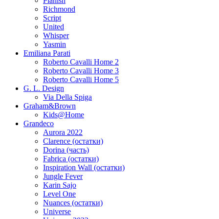
Planish
Richmond
Script
United
Whisper
Yasmin
Emiliana Parati
Roberto Cavalli Home 2
Roberto Cavalli Home 3
Roberto Cavalli Home 5
G. L. Design
Via Della Spiga
Graham&Brown
Kids@Home
Grandeco
Aurora 2022
Clarence (остатки)
Dorina (часть)
Fabrica (остатки)
Inspiration Wall (остатки)
Jungle Fever
Karin Sajo
Level One
Nuances (остатки)
Universe