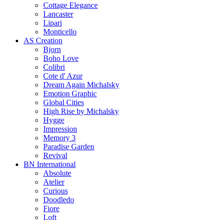
Cottage Elegance
Lancaster
Lipari
Monticello
AS Creation
Bjorn
Boho Love
Colibri
Cote d' Azur
Dream Again Michalsky
Emotion Graphic
Global Cities
High Rise by Michalsky
Hygge
Impression
Memory 3
Paradise Garden
Revival
BN International
Absolute
Atelier
Curious
Doodledo
Fiore
Loft