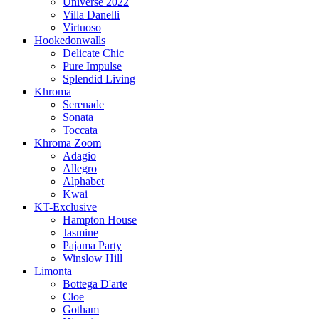
Universe 2022
Villa Danelli
Virtuoso
Hookedonwalls
Delicate Chic
Pure Impulse
Splendid Living
Khroma
Serenade
Sonata
Toccata
Khroma Zoom
Adagio
Allegro
Alphabet
Kwai
KT-Exclusive
Hampton House
Jasmine
Pajama Party
Winslow Hill
Limonta
Bottega D'arte
Cloe
Gotham