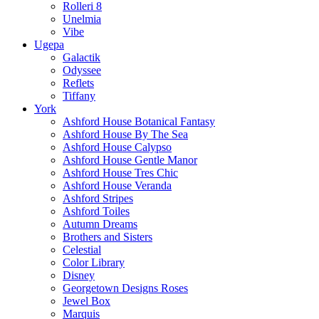
Rolleri 8
Unelmia
Vibe
Ugepa
Galactik
Odyssee
Reflets
Tiffany
York
Ashford House Botanical Fantasy
Ashford House By The Sea
Ashford House Calypso
Ashford House Gentle Manor
Ashford House Tres Chic
Ashford House Veranda
Ashford Stripes
Ashford Toiles
Autumn Dreams
Brothers and Sisters
Celestial
Color Library
Disney
Georgetown Designs Roses
Jewel Box
Marquis