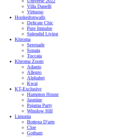
Universe 2022
Villa Danelli
Virtuoso
Hookedonwalls
Delicate Chic
Pure Impulse
Splendid Living
Khroma
Serenade
Sonata
Toccata
Khroma Zoom
Adagio
Allegro
Alphabet
Kwai
KT-Exclusive
Hampton House
Jasmine
Pajama Party
Winslow Hill
Limonta
Bottega D'arte
Cloe
Gotham