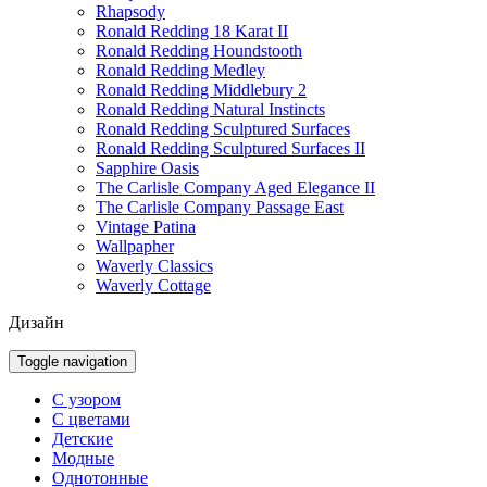
Rhapsody
Ronald Redding 18 Karat II
Ronald Redding Houndstooth
Ronald Redding Medley
Ronald Redding Middlebury 2
Ronald Redding Natural Instincts
Ronald Redding Sculptured Surfaces
Ronald Redding Sculptured Surfaces II
Sapphire Oasis
The Carlisle Company Aged Elegance II
The Carlisle Company Passage East
Vintage Patina
Wallpapher
Waverly Classics
Waverly Cottage
Дизайн
Toggle navigation
С узором
С цветами
Детские
Модные
Однотонные