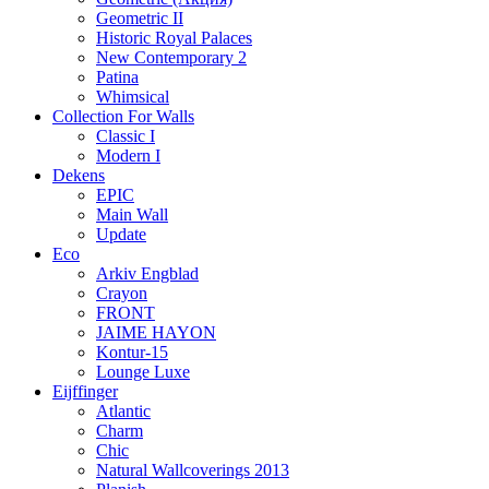
Geometric II
Historic Royal Palaces
New Contemporary 2
Patina
Whimsical
Collection For Walls
Classic I
Modern I
Dekens
EPIC
Main Wall
Update
Eco
Arkiv Engblad
Crayon
FRONT
JAIME HAYON
Kontur-15
Lounge Luxe
Eijffinger
Atlantic
Charm
Chic
Natural Wallcoverings 2013