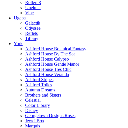
Rolleri 8
Unelmia
Vibe
Ugepa
Galactik
Odyssee
Reflets
Tiffany
York
Ashford House Botanical Fantasy
Ashford House By The Sea
Ashford House Calypso
Ashford House Gentle Manor
Ashford House Tres Chic
Ashford House Veranda
Ashford Stripes
Ashford Toiles
Autumn Dreams
Brothers and Sisters
Celestial
Color Library
Disney
Georgetown Designs Roses
Jewel Box
Marquis