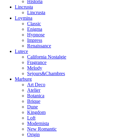
Historia
Lincrusta
Lincrusta
Loymina
Classic
Enigma
Hypnose
Impress
Renaissance
Lutece
California Nostalgie
Fragrance
Melody
Sejours&Chambres
Marburg
Art Deco
Atelier
Botanica
Brique
Dune
Kingdom
Loft
Modernista
New Romantic
Origin