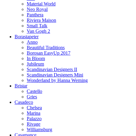
Material World
Neo Royal
Panthera
Riviera Maison
Small Talk
Van Gogh 2
Borastapeter
Anno
Beautiful Traditions
Borosan EasyUp 2017
In Bloom
Jubileum
Scandinavian Designers II
Scandinavian Designers Mini
Wonderland by Hanna Werning
Bristar
Castello
Gries
Casadeco
Chelsea
Marina
Palazzo
Rivage
Williamsburg
Casamance