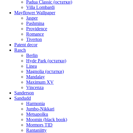
Padua Classic (остатки)
Villa Lombardi
Mayflower Wallpaper
Jasper
Pashmina
Providence
Romance
Tiverton
Patent decor
Rasch
Berlin
Hyde Park (остатки)
Linea
Magnolia (остатки)
Mandalay
Maximum XV
Vincenza
Sanderson
Sandudd
Harmonia
Jumbo-Nikkari
Metsapolku
Moomin (black book)
Mormors TID
Rantaniitty