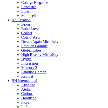
Cottage Elegance
Lancaster
Lipari
Monticello
AS Creation
Bjorn
Boho Love
Colibri
Cote d' Azur
Dream Again Michalsky
Emotion Graphic
Global Cities
High Rise by Michalsky
Hygge
Impression
Memory 3
Paradise Garden
Revival
BN International
Absolute
Atelier
Curious
Doodledo
Fiore
Loft