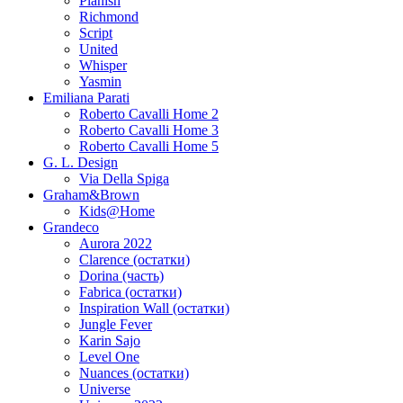
Planish
Richmond
Script
United
Whisper
Yasmin
Emiliana Parati
Roberto Cavalli Home 2
Roberto Cavalli Home 3
Roberto Cavalli Home 5
G. L. Design
Via Della Spiga
Graham&Brown
Kids@Home
Grandeco
Aurora 2022
Clarence (остатки)
Dorina (часть)
Fabrica (остатки)
Inspiration Wall (остатки)
Jungle Fever
Karin Sajo
Level One
Nuances (остатки)
Universe