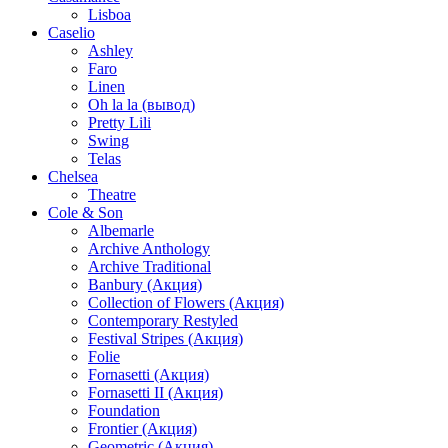
Lisboa
Caselio
Ashley
Faro
Linen
Oh la la (вывод)
Pretty Lili
Swing
Telas
Chelsea
Theatre
Cole & Son
Albemarle
Archive Anthology
Archive Traditional
Banbury (Акция)
Collection of Flowers (Акция)
Contemporary Restyled
Festival Stripes (Акция)
Folie
Fornasetti (Акция)
Fornasetti II (Акция)
Foundation
Frontier (Акция)
Geometric (Акция)