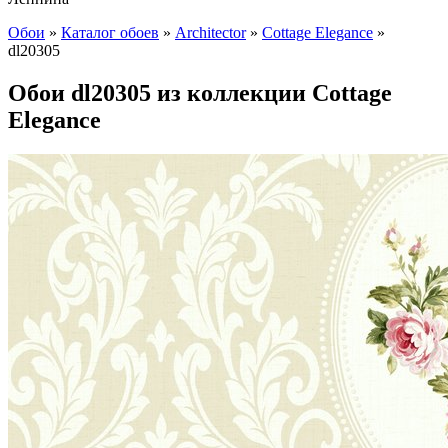
Обои
»
Каталог обоев
»
Architector
»
Cottage Elegance
»
dl20305
Обои dl20305 из коллекции Cottage
Elegance