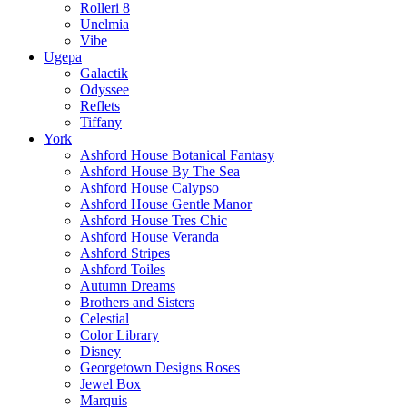
Rolleri 8
Unelmia
Vibe
Ugepa
Galactik
Odyssee
Reflets
Tiffany
York
Ashford House Botanical Fantasy
Ashford House By The Sea
Ashford House Calypso
Ashford House Gentle Manor
Ashford House Tres Chic
Ashford House Veranda
Ashford Stripes
Ashford Toiles
Autumn Dreams
Brothers and Sisters
Celestial
Color Library
Disney
Georgetown Designs Roses
Jewel Box
Marquis