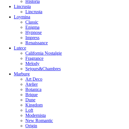
Historia
Lincrusta
Lincrusta
Loymina
Classic
Enigma
Hypnose
Impress
Renaissance
Lutece
California Nostalgie
Fragrance
Melody
Sejours&Chambres
Marburg
Art Deco
Atelier
Botanica
Brique
Dune
Kingdom
Loft
Modernista
New Romantic
Origin