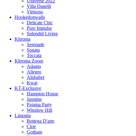
Universe 2022
Villa Danelli
Virtuoso
Hookedonwalls
Delicate Chic
Pure Impulse
Splendid Living
Khroma
Serenade
Sonata
Toccata
Khroma Zoom
Adagio
Allegro
Alphabet
Kwai
KT-Exclusive
Hampton House
Jasmine
Pajama Party
Winslow Hill
Limonta
Bottega D'arte
Cloe
Gotham