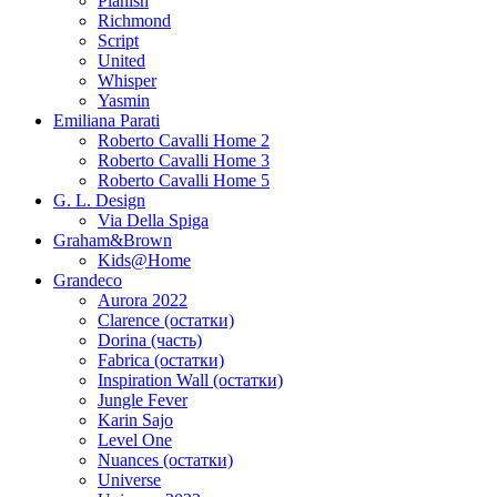
Planish
Richmond
Script
United
Whisper
Yasmin
Emiliana Parati
Roberto Cavalli Home 2
Roberto Cavalli Home 3
Roberto Cavalli Home 5
G. L. Design
Via Della Spiga
Graham&Brown
Kids@Home
Grandeco
Aurora 2022
Clarence (остатки)
Dorina (часть)
Fabrica (остатки)
Inspiration Wall (остатки)
Jungle Fever
Karin Sajo
Level One
Nuances (остатки)
Universe