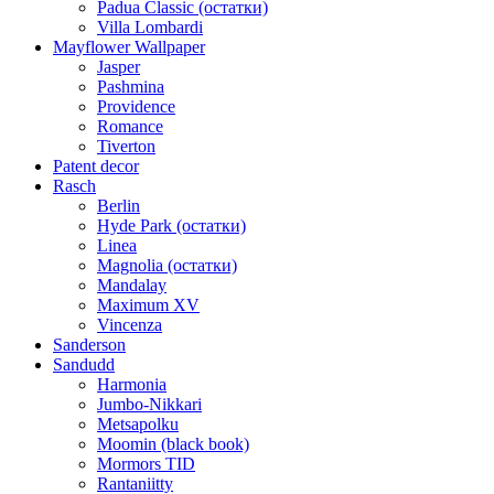
Padua Classic (остатки)
Villa Lombardi
Mayflower Wallpaper
Jasper
Pashmina
Providence
Romance
Tiverton
Patent decor
Rasch
Berlin
Hyde Park (остатки)
Linea
Magnolia (остатки)
Mandalay
Maximum XV
Vincenza
Sanderson
Sandudd
Harmonia
Jumbo-Nikkari
Metsapolku
Moomin (black book)
Mormors TID
Rantaniitty