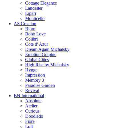
Cottage Elegance
Lancaster
Lipari
Monticello
AS Creation
Bjorn
Boho Love
Colibri
Cote d' Azur
Dream Again Michalsky
Emotion Graphic
Global Cities
High Rise by Michalsky
Hygge
Impression
Memory 3
Paradise Garden
Revival
BN International
Absolute
Atelier
Curious
Doodledo
Fiore
Loft