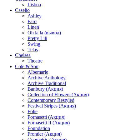
Lisboa
Caselio
Ashley
Faro
Linen
Oh la la (вывод)
Pretty Lili
Swing
Telas
Chelsea
Theatre
Cole & Son
Albemarle
Archive Anthology
Archive Traditional
Banbury (Акция)
Collection of Flowers (Акция)
Contemporary Restyled
Festival Stripes (Акция)
Folie
Fornasetti (Акция)
Fornasetti II (Акция)
Foundation
Frontier (Акция)
Geometric (Акция)