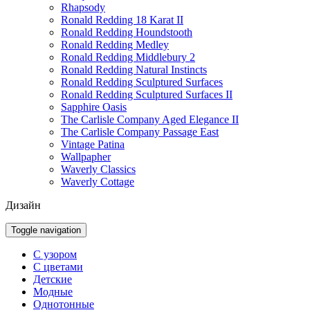
Rhapsody
Ronald Redding 18 Karat II
Ronald Redding Houndstooth
Ronald Redding Medley
Ronald Redding Middlebury 2
Ronald Redding Natural Instincts
Ronald Redding Sculptured Surfaces
Ronald Redding Sculptured Surfaces II
Sapphire Oasis
The Carlisle Company Aged Elegance II
The Carlisle Company Passage East
Vintage Patina
Wallpapher
Waverly Classics
Waverly Cottage
Дизайн
Toggle navigation
С узором
С цветами
Детские
Модные
Однотонные