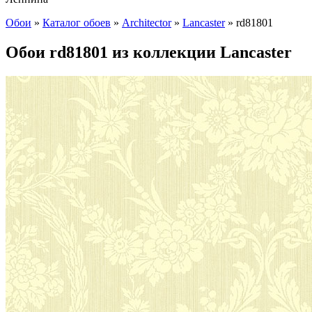
Обои
»
Каталог обоев
»
Architector
»
Lancaster
»
rd81801
Обои rd81801 из коллекции Lancaster