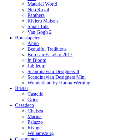
Material World
Neo Royal
Panthera
Riviera Maison
Small Talk
Van Gogh 2
Borastapeter
Anno
Beautiful Traditions
Borosan EasyUp 2017
In Bloom
Jubileum
Scandinavian Designers II
Scandinavian Designers Mini
Wonderland by Hanna Werning
Bristar
Castello
Gries
Casadeco
Chelsea
Marina
Palazzo
Rivage
Williamsburg
Casamance