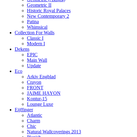
Geometric II
Historic Royal Palaces
New Contemporary 2
Patina
Whimsical
Collection For Walls
Classic I
Modern I
Dekens
EPIC
Main Wall
Update
Eco
Arkiv Engblad
Crayon
FRONT
JAIME HAYON
Kontur-15
Lounge Luxe
Eijffinger
Atlantic
Charm
Chic
Natural Wallcoverings 2013