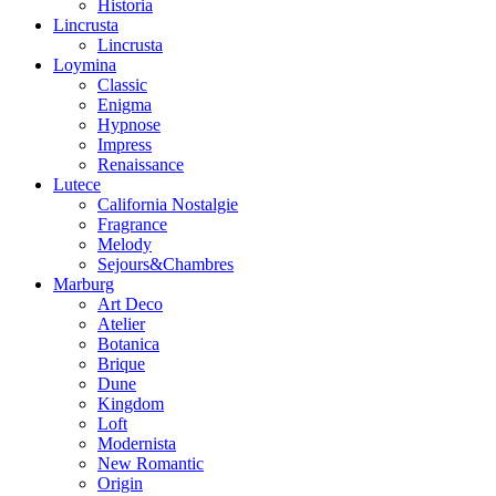
Historia
Lincrusta
Lincrusta
Loymina
Classic
Enigma
Hypnose
Impress
Renaissance
Lutece
California Nostalgie
Fragrance
Melody
Sejours&Chambres
Marburg
Art Deco
Atelier
Botanica
Brique
Dune
Kingdom
Loft
Modernista
New Romantic
Origin