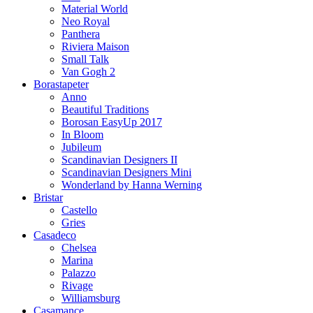
Material World
Neo Royal
Panthera
Riviera Maison
Small Talk
Van Gogh 2
Borastapeter
Anno
Beautiful Traditions
Borosan EasyUp 2017
In Bloom
Jubileum
Scandinavian Designers II
Scandinavian Designers Mini
Wonderland by Hanna Werning
Bristar
Castello
Gries
Casadeco
Chelsea
Marina
Palazzo
Rivage
Williamsburg
Casamance