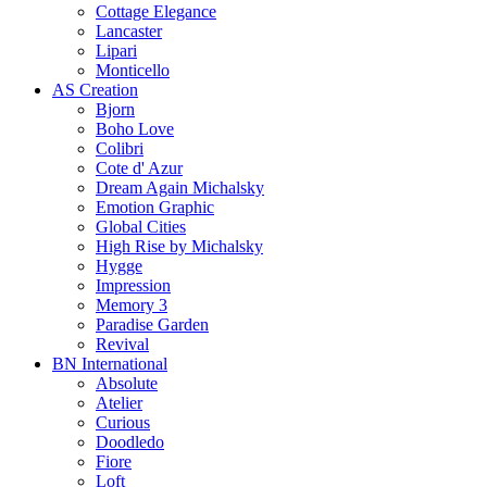
Cottage Elegance
Lancaster
Lipari
Monticello
AS Creation
Bjorn
Boho Love
Colibri
Cote d' Azur
Dream Again Michalsky
Emotion Graphic
Global Cities
High Rise by Michalsky
Hygge
Impression
Memory 3
Paradise Garden
Revival
BN International
Absolute
Atelier
Curious
Doodledo
Fiore
Loft