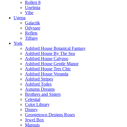
Rolleri 8
Unelmia
Vibe
Ugepa
Galactik
Odyssee
Reflets
Tiffany
York
Ashford House Botanical Fantasy
Ashford House By The Sea
Ashford House Calypso
Ashford House Gentle Manor
Ashford House Tres Chic
Ashford House Veranda
Ashford Stripes
Ashford Toiles
Autumn Dreams
Brothers and Sisters
Celestial
Color Library
Disney
Georgetown Designs Roses
Jewel Box
Marquis