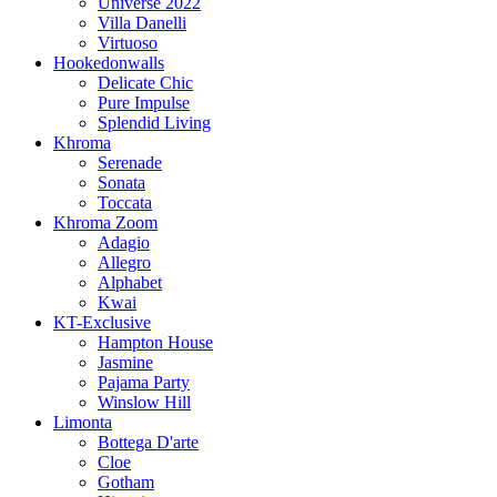
Universe 2022
Villa Danelli
Virtuoso
Hookedonwalls
Delicate Chic
Pure Impulse
Splendid Living
Khroma
Serenade
Sonata
Toccata
Khroma Zoom
Adagio
Allegro
Alphabet
Kwai
KT-Exclusive
Hampton House
Jasmine
Pajama Party
Winslow Hill
Limonta
Bottega D'arte
Cloe
Gotham