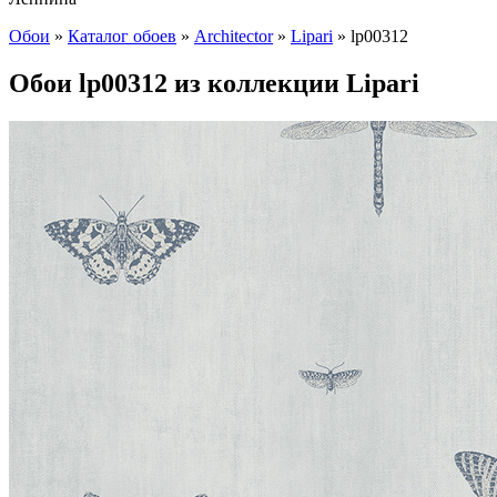
Обои
»
Каталог обоев
»
Architector
»
Lipari
»
lp00312
Обои lp00312 из коллекции Lipari