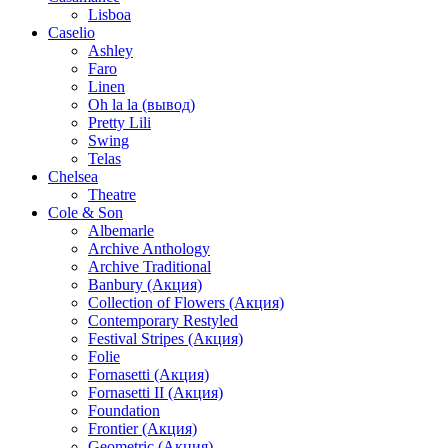
Lisboa
Caselio
Ashley
Faro
Linen
Oh la la (вывод)
Pretty Lili
Swing
Telas
Chelsea
Theatre
Cole & Son
Albemarle
Archive Anthology
Archive Traditional
Banbury (Акция)
Collection of Flowers (Акция)
Contemporary Restyled
Festival Stripes (Акция)
Folie
Fornasetti (Акция)
Fornasetti II (Акция)
Foundation
Frontier (Акция)
Geometric (Акция)