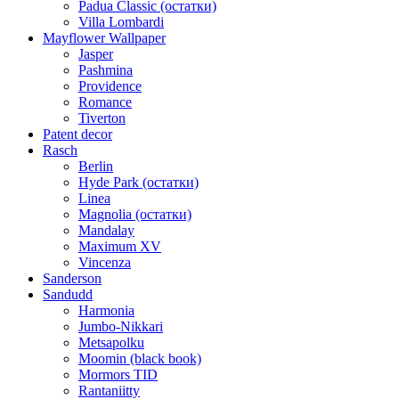
Padua Classic (остатки)
Villa Lombardi
Mayflower Wallpaper
Jasper
Pashmina
Providence
Romance
Tiverton
Patent decor
Rasch
Berlin
Hyde Park (остатки)
Linea
Magnolia (остатки)
Mandalay
Maximum XV
Vincenza
Sanderson
Sandudd
Harmonia
Jumbo-Nikkari
Metsapolku
Moomin (black book)
Mormors TID
Rantaniitty