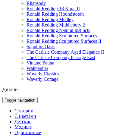
Rhapsody
Ronald Redding 18 Karat II
Ronald Redding Houndstooth
Ronald Redding Medley
Ronald Redding Middlebury 2
Ronald Redding Natural Instincts
Ronald Redding Sculptured Surfaces
Ronald Redding Sculptured Surfaces II
Sapphire Oasis
The Carlisle Company Aged Elegance II
The Carlisle Company Passage East
Vintage Patina
Wallpapher
Waverly Classics
Waverly Cottage
Дизайн
Toggle navigation
С узором
С цветами
Детские
Модные
Однотонные