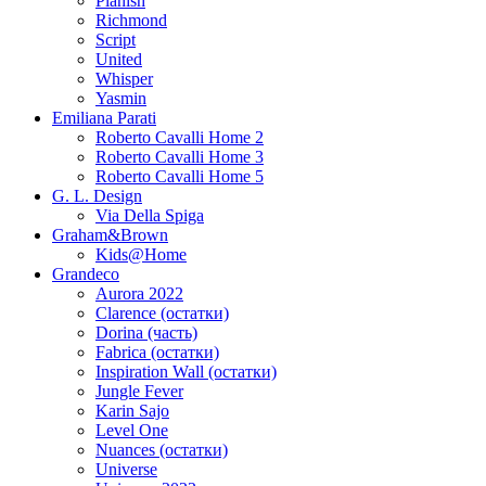
Planish
Richmond
Script
United
Whisper
Yasmin
Emiliana Parati
Roberto Cavalli Home 2
Roberto Cavalli Home 3
Roberto Cavalli Home 5
G. L. Design
Via Della Spiga
Graham&Brown
Kids@Home
Grandeco
Aurora 2022
Clarence (остатки)
Dorina (часть)
Fabrica (остатки)
Inspiration Wall (остатки)
Jungle Fever
Karin Sajo
Level One
Nuances (остатки)
Universe