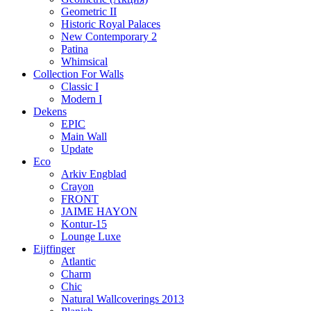
Geometric II
Historic Royal Palaces
New Contemporary 2
Patina
Whimsical
Collection For Walls
Classic I
Modern I
Dekens
EPIC
Main Wall
Update
Eco
Arkiv Engblad
Crayon
FRONT
JAIME HAYON
Kontur-15
Lounge Luxe
Eijffinger
Atlantic
Charm
Chic
Natural Wallcoverings 2013