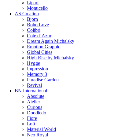
Lipari
Monticello
AS Creation
Bjorn
Boho Love
Colibri
Cote d' Azur
Dream Again Michalsky
Emotion Graphic
Global Cities
High Rise by Michalsky
Hygge
Impression
Memory 3
Paradise Garden
Revival
BN International
Absolute
Atelier
Curious
Doodledo
Fiore
Loft
Material World
Neo Royal