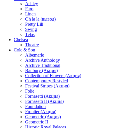
Ashley
Faro
Linen
Oh la la (вывод)
Pretty Lili
Swing
Telas
Chelsea
Theatre
Cole & Son
Albemarle
Archive Anthology
Archive Traditional
Banbury (Акция)
Collection of Flowers (Акция)
Contemporary Restyled
Festival Stripes (Акция)
Folie
Fornasetti (Акция)
Fornasetti II (Акция)
Foundation
Frontier (Акция)
Geometric (Акция)
Geometric II
Historic Royal Palaces