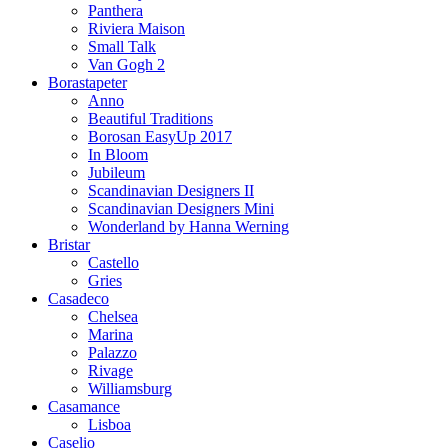
Panthera
Riviera Maison
Small Talk
Van Gogh 2
Borastapeter
Anno
Beautiful Traditions
Borosan EasyUp 2017
In Bloom
Jubileum
Scandinavian Designers II
Scandinavian Designers Mini
Wonderland by Hanna Werning
Bristar
Castello
Gries
Casadeco
Chelsea
Marina
Palazzo
Rivage
Williamsburg
Casamance
Lisboa
Caselio