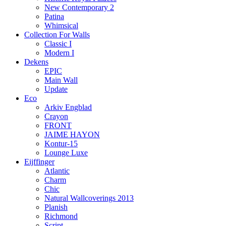
New Contemporary 2
Patina
Whimsical
Collection For Walls
Classic I
Modern I
Dekens
EPIC
Main Wall
Update
Eco
Arkiv Engblad
Crayon
FRONT
JAIME HAYON
Kontur-15
Lounge Luxe
Eijffinger
Atlantic
Charm
Chic
Natural Wallcoverings 2013
Planish
Richmond
Script