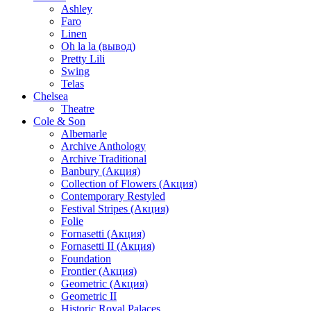
Ashley
Faro
Linen
Oh la la (вывод)
Pretty Lili
Swing
Telas
Chelsea
Theatre
Cole & Son
Albemarle
Archive Anthology
Archive Traditional
Banbury (Акция)
Collection of Flowers (Акция)
Contemporary Restyled
Festival Stripes (Акция)
Folie
Fornasetti (Акция)
Fornasetti II (Акция)
Foundation
Frontier (Акция)
Geometric (Акция)
Geometric II
Historic Royal Palaces