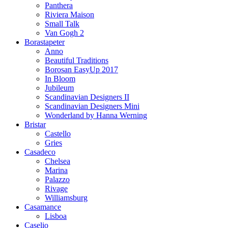
Panthera
Riviera Maison
Small Talk
Van Gogh 2
Borastapeter
Anno
Beautiful Traditions
Borosan EasyUp 2017
In Bloom
Jubileum
Scandinavian Designers II
Scandinavian Designers Mini
Wonderland by Hanna Werning
Bristar
Castello
Gries
Casadeco
Chelsea
Marina
Palazzo
Rivage
Williamsburg
Casamance
Lisboa
Caselio