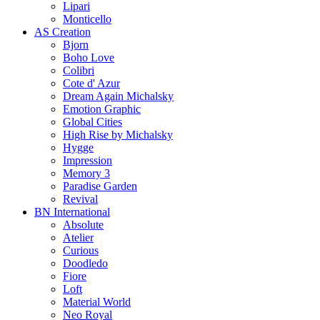
Lipari
Monticello
AS Creation
Bjorn
Boho Love
Colibri
Cote d' Azur
Dream Again Michalsky
Emotion Graphic
Global Cities
High Rise by Michalsky
Hygge
Impression
Memory 3
Paradise Garden
Revival
BN International
Absolute
Atelier
Curious
Doodledo
Fiore
Loft
Material World
Neo Royal