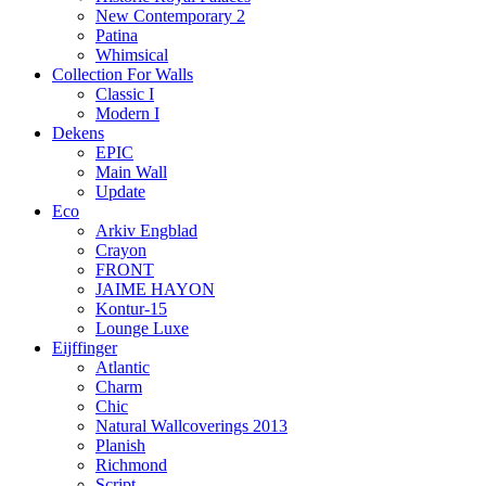
New Contemporary 2
Patina
Whimsical
Collection For Walls
Classic I
Modern I
Dekens
EPIC
Main Wall
Update
Eco
Arkiv Engblad
Crayon
FRONT
JAIME HAYON
Kontur-15
Lounge Luxe
Eijffinger
Atlantic
Charm
Chic
Natural Wallcoverings 2013
Planish
Richmond
Script