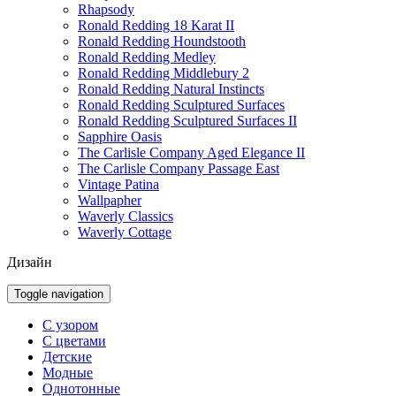
Rhapsody
Ronald Redding 18 Karat II
Ronald Redding Houndstooth
Ronald Redding Medley
Ronald Redding Middlebury 2
Ronald Redding Natural Instincts
Ronald Redding Sculptured Surfaces
Ronald Redding Sculptured Surfaces II
Sapphire Oasis
The Carlisle Company Aged Elegance II
The Carlisle Company Passage East
Vintage Patina
Wallpapher
Waverly Classics
Waverly Cottage
Дизайн
Toggle navigation
С узором
С цветами
Детские
Модные
Однотонные