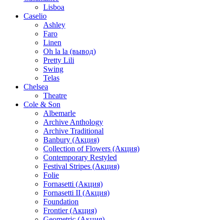
Lisboa
Caselio
Ashley
Faro
Linen
Oh la la (вывод)
Pretty Lili
Swing
Telas
Chelsea
Theatre
Cole & Son
Albemarle
Archive Anthology
Archive Traditional
Banbury (Акция)
Collection of Flowers (Акция)
Contemporary Restyled
Festival Stripes (Акция)
Folie
Fornasetti (Акция)
Fornasetti II (Акция)
Foundation
Frontier (Акция)
Geometric (Акция)