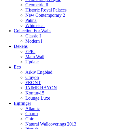
Geometric II
Historic Royal Palaces
New Contemporary 2
Patina
Whimsical
Collection For Walls
Classic I
Modern I
Dekens
EPIC
Main Wall
Update
Eco
Arkiv Engblad
Crayon
FRONT
JAIME HAYON
Kontur-15
Lounge Luxe
Eijffinger
Atlantic
Charm
Chic
Natural Wallcoverings 2013