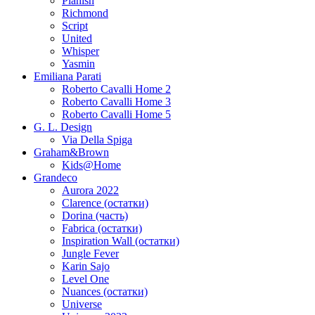
Planish
Richmond
Script
United
Whisper
Yasmin
Emiliana Parati
Roberto Cavalli Home 2
Roberto Cavalli Home 3
Roberto Cavalli Home 5
G. L. Design
Via Della Spiga
Graham&Brown
Kids@Home
Grandeco
Aurora 2022
Clarence (остатки)
Dorina (часть)
Fabrica (остатки)
Inspiration Wall (остатки)
Jungle Fever
Karin Sajo
Level One
Nuances (остатки)
Universe