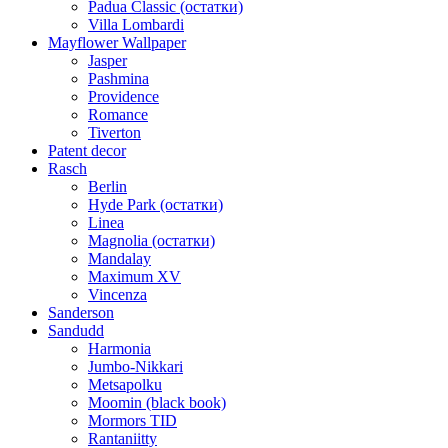
Padua Classic (остатки)
Villa Lombardi
Mayflower Wallpaper
Jasper
Pashmina
Providence
Romance
Tiverton
Patent decor
Rasch
Berlin
Hyde Park (остатки)
Linea
Magnolia (остатки)
Mandalay
Maximum XV
Vincenza
Sanderson
Sandudd
Harmonia
Jumbo-Nikkari
Metsapolku
Moomin (black book)
Mormors TID
Rantaniitty