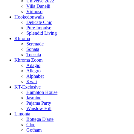
Universe 2022
Villa Danelli
Virtuoso
Hookedonwalls
Delicate Chic
Pure Impulse
Splendid Living
Khroma
Serenade
Sonata
Toccata
Khroma Zoom
Adagio
Allegro
Alphabet
Kwai
KT-Exclusive
Hampton House
Jasmine
Pajama Party
Winslow Hill
Limonta
Bottega D'arte
Cloe
Gotham