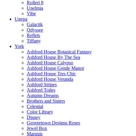
Rolleri 8
Unelmia
Vibe
Ugepa
Galactik
Odyssee
Reflets
Tiffany
York
Ashford House Botanical Fantasy
Ashford House By The Sea
Ashford House Calypso
Ashford House Gentle Manor
Ashford House Tres Chic
Ashford House Veranda
Ashford Stripes
Ashford Toiles
Autumn Dreams
Brothers and Sisters
Celestial
Color Library
Disney
Georgetown Designs Roses
Jewel Box
Marquis