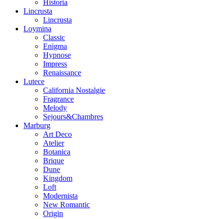
Historia
Lincrusta
Lincrusta
Loymina
Classic
Enigma
Hypnose
Impress
Renaissance
Lutece
California Nostalgie
Fragrance
Melody
Sejours&Chambres
Marburg
Art Deco
Atelier
Botanica
Brique
Dune
Kingdom
Loft
Modernista
New Romantic
Origin