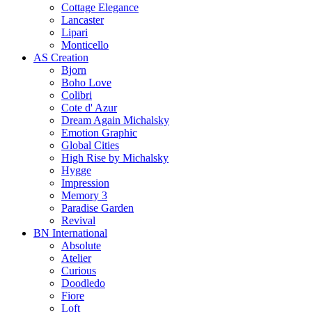
Cottage Elegance
Lancaster
Lipari
Monticello
AS Creation
Bjorn
Boho Love
Colibri
Cote d' Azur
Dream Again Michalsky
Emotion Graphic
Global Cities
High Rise by Michalsky
Hygge
Impression
Memory 3
Paradise Garden
Revival
BN International
Absolute
Atelier
Curious
Doodledo
Fiore
Loft