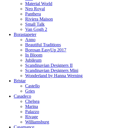
Material World
Neo Royal
Panthera
Riviera Maison
Small Talk
Van Gogh 2
Borastapeter
Anno
Beautiful Traditions
Borosan EasyUp 2017
In Bloom
Jubileum
Scandinavian Designers II
Scandinavian Designers Mini
Wonderland by Hanna Werning
Bristar
Castello
Gries
Casadeco
Chelsea
Marina
Palazzo
Rivage
Williamsburg
Casamance