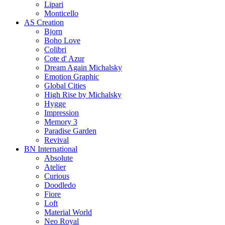
Lipari
Monticello
AS Creation
Bjorn
Boho Love
Colibri
Cote d' Azur
Dream Again Michalsky
Emotion Graphic
Global Cities
High Rise by Michalsky
Hygge
Impression
Memory 3
Paradise Garden
Revival
BN International
Absolute
Atelier
Curious
Doodledo
Fiore
Loft
Material World
Neo Royal