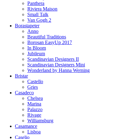
Panthera
Riviera Maison
Small Talk
Van Gogh 2
Borastapeter
Anno
Beautiful Traditions
Borosan EasyUp 2017
In Bloom
Jubileum
Scandinavian Designers II
Scandinavian Designers Mini
Wonderland by Hanna Werning
Bristar
Castello
Gries
Casadeco
Chelsea
Marina
Palazzo
Rivage
Williamsburg
Casamance
Lisboa
Caselio