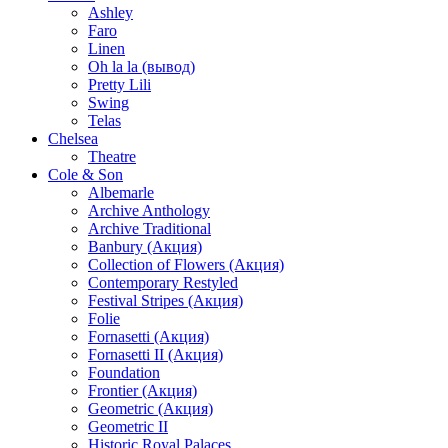
Ashley
Faro
Linen
Oh la la (вывод)
Pretty Lili
Swing
Telas
Chelsea
Theatre
Cole & Son
Albemarle
Archive Anthology
Archive Traditional
Banbury (Акция)
Collection of Flowers (Акция)
Contemporary Restyled
Festival Stripes (Акция)
Folie
Fornasetti (Акция)
Fornasetti II (Акция)
Foundation
Frontier (Акция)
Geometric (Акция)
Geometric II
Historic Royal Palaces