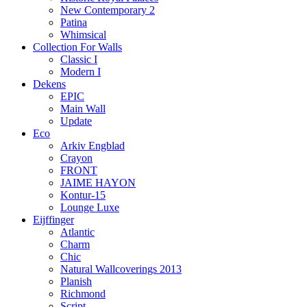
New Contemporary 2
Patina
Whimsical
Collection For Walls
Classic I
Modern I
Dekens
EPIC
Main Wall
Update
Eco
Arkiv Engblad
Crayon
FRONT
JAIME HAYON
Kontur-15
Lounge Luxe
Eijffinger
Atlantic
Charm
Chic
Natural Wallcoverings 2013
Planish
Richmond
Script