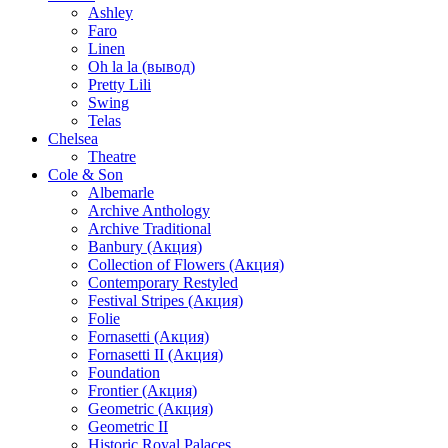
Ashley
Faro
Linen
Oh la la (вывод)
Pretty Lili
Swing
Telas
Chelsea
Theatre
Cole & Son
Albemarle
Archive Anthology
Archive Traditional
Banbury (Акция)
Collection of Flowers (Акция)
Contemporary Restyled
Festival Stripes (Акция)
Folie
Fornasetti (Акция)
Fornasetti II (Акция)
Foundation
Frontier (Акция)
Geometric (Акция)
Geometric II
Historic Royal Palaces