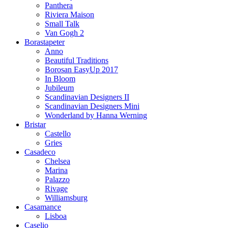
Panthera
Riviera Maison
Small Talk
Van Gogh 2
Borastapeter
Anno
Beautiful Traditions
Borosan EasyUp 2017
In Bloom
Jubileum
Scandinavian Designers II
Scandinavian Designers Mini
Wonderland by Hanna Werning
Bristar
Castello
Gries
Casadeco
Chelsea
Marina
Palazzo
Rivage
Williamsburg
Casamance
Lisboa
Caselio