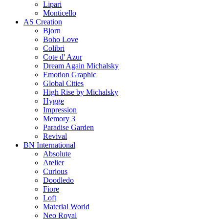
Lipari
Monticello
AS Creation
Bjorn
Boho Love
Colibri
Cote d' Azur
Dream Again Michalsky
Emotion Graphic
Global Cities
High Rise by Michalsky
Hygge
Impression
Memory 3
Paradise Garden
Revival
BN International
Absolute
Atelier
Curious
Doodledo
Fiore
Loft
Material World
Neo Royal