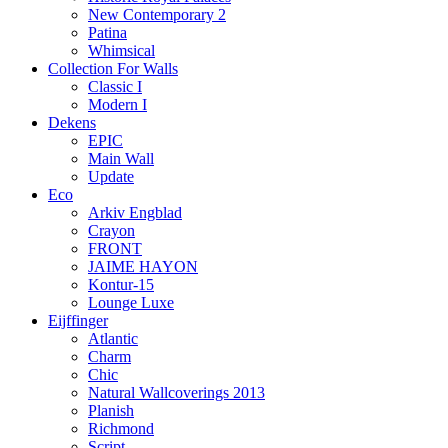
New Contemporary 2
Patina
Whimsical
Collection For Walls
Classic I
Modern I
Dekens
EPIC
Main Wall
Update
Eco
Arkiv Engblad
Crayon
FRONT
JAIME HAYON
Kontur-15
Lounge Luxe
Eijffinger
Atlantic
Charm
Chic
Natural Wallcoverings 2013
Planish
Richmond
Script