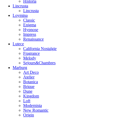
Historia
Lincrusta
Lincrusta
Loymina
Classic
Enigma
Hypnose
Impress
Renaissance
Lutece
California Nostalgie
Fragrance
Melody
Sejours&Chambres
Marburg
Art Deco
Atelier
Botanica
Brique
Dune
Kingdom
Loft
Modernista
New Romantic
Origin