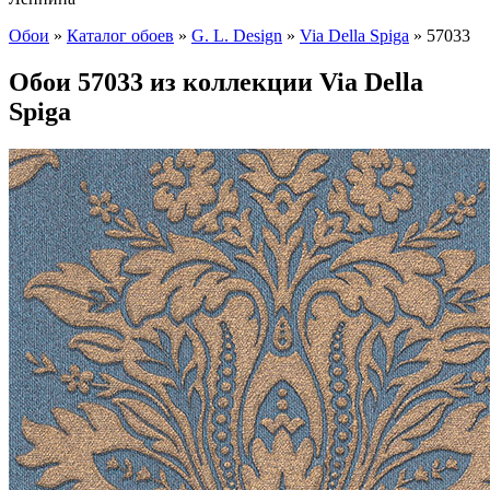
Обои
»
Каталог обоев
»
G. L. Design
»
Via Della Spiga
»
57033
Обои 57033 из коллекции Via Della
Spiga