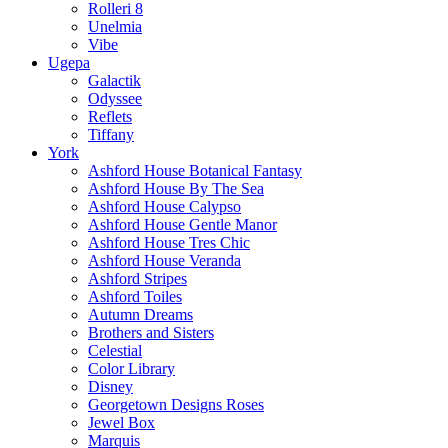
Rolleri 8
Unelmia
Vibe
Ugepa
Galactik
Odyssee
Reflets
Tiffany
York
Ashford House Botanical Fantasy
Ashford House By The Sea
Ashford House Calypso
Ashford House Gentle Manor
Ashford House Tres Chic
Ashford House Veranda
Ashford Stripes
Ashford Toiles
Autumn Dreams
Brothers and Sisters
Celestial
Color Library
Disney
Georgetown Designs Roses
Jewel Box
Marquis