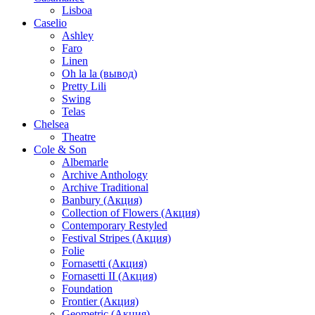
Lisboa
Caselio
Ashley
Faro
Linen
Oh la la (вывод)
Pretty Lili
Swing
Telas
Chelsea
Theatre
Cole & Son
Albemarle
Archive Anthology
Archive Traditional
Banbury (Акция)
Collection of Flowers (Акция)
Contemporary Restyled
Festival Stripes (Акция)
Folie
Fornasetti (Акция)
Fornasetti II (Акция)
Foundation
Frontier (Акция)
Geometric (Акция)