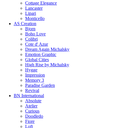
Cottage Elegance
Lancaster
Lipari
Monticello
AS Creation
Bjorn
Boho Love
Colibri
Cote d' Azur
Dream Again Michalsky
Emotion Graphic
Global Cities
High Rise by Michalsky
Hygge
Impression
Memory 3
Paradise Garden
Revival
BN International
Absolute
Atelier
Curious
Doodledo
Fiore
Loft