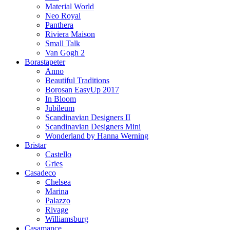
Material World
Neo Royal
Panthera
Riviera Maison
Small Talk
Van Gogh 2
Borastapeter
Anno
Beautiful Traditions
Borosan EasyUp 2017
In Bloom
Jubileum
Scandinavian Designers II
Scandinavian Designers Mini
Wonderland by Hanna Werning
Bristar
Castello
Gries
Casadeco
Chelsea
Marina
Palazzo
Rivage
Williamsburg
Casamance