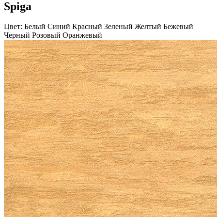
Spiga
Цвет:
Белый
Синий
Красный
Зеленый
Желтый
Бежевый
Черный
Розовый
Оранжевый