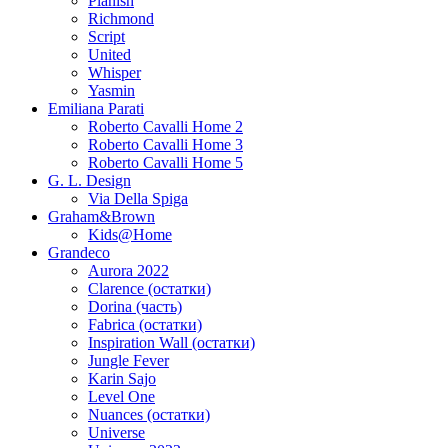
Planish
Richmond
Script
United
Whisper
Yasmin
Emiliana Parati
Roberto Cavalli Home 2
Roberto Cavalli Home 3
Roberto Cavalli Home 5
G. L. Design
Via Della Spiga
Graham&Brown
Kids@Home
Grandeco
Aurora 2022
Clarence (остатки)
Dorina (часть)
Fabrica (остатки)
Inspiration Wall (остатки)
Jungle Fever
Karin Sajo
Level One
Nuances (остатки)
Universe