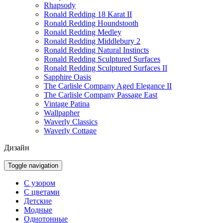
Rhapsody
Ronald Redding 18 Karat II
Ronald Redding Houndstooth
Ronald Redding Medley
Ronald Redding Middlebury 2
Ronald Redding Natural Instincts
Ronald Redding Sculptured Surfaces
Ronald Redding Sculptured Surfaces II
Sapphire Oasis
The Carlisle Company Aged Elegance II
The Carlisle Company Passage East
Vintage Patina
Wallpapher
Waverly Classics
Waverly Cottage
Дизайн
Toggle navigation
С узором
С цветами
Детские
Модные
Однотонные