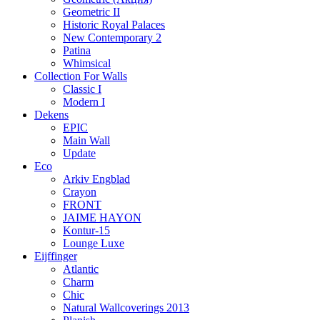
Geometric II
Historic Royal Palaces
New Contemporary 2
Patina
Whimsical
Collection For Walls
Classic I
Modern I
Dekens
EPIC
Main Wall
Update
Eco
Arkiv Engblad
Crayon
FRONT
JAIME HAYON
Kontur-15
Lounge Luxe
Eijffinger
Atlantic
Charm
Chic
Natural Wallcoverings 2013