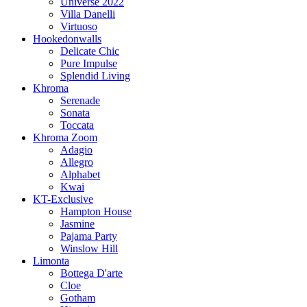
Universe 2022
Villa Danelli
Virtuoso
Hookedonwalls
Delicate Chic
Pure Impulse
Splendid Living
Khroma
Serenade
Sonata
Toccata
Khroma Zoom
Adagio
Allegro
Alphabet
Kwai
KT-Exclusive
Hampton House
Jasmine
Pajama Party
Winslow Hill
Limonta
Bottega D'arte
Cloe
Gotham