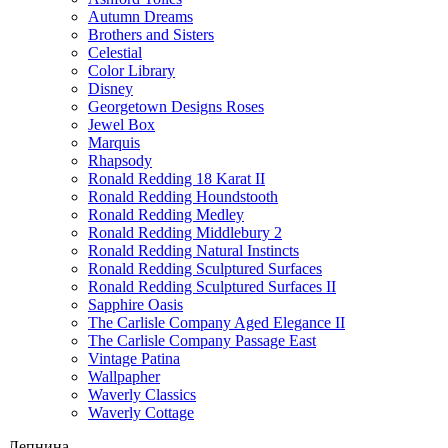
Autumn Dreams
Brothers and Sisters
Celestial
Color Library
Disney
Georgetown Designs Roses
Jewel Box
Marquis
Rhapsody
Ronald Redding 18 Karat II
Ronald Redding Houndstooth
Ronald Redding Medley
Ronald Redding Middlebury 2
Ronald Redding Natural Instincts
Ronald Redding Sculptured Surfaces
Ronald Redding Sculptured Surfaces II
Sapphire Oasis
The Carlisle Company Aged Elegance II
The Carlisle Company Passage East
Vintage Patina
Wallpapher
Waverly Classics
Waverly Cottage
Лепнина