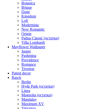
Botanica
Brique
Dune
Kingdom
Loft
Modernista
New Romantic
Origin
Padua Classic (остатки)
Villa Lombardi
Mayflower Wallpaper
Jasper
Pashmina
Providence
Romance
Tiverton
Patent decor
Rasch
Berlin
Hyde Park (остатки)
Linea
Magnolia (остатки)
Mandalay
Maximum XV
Vincenza