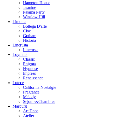
Hampton House
Jasmine
Pajama Party
Winslow Hill
Limonta
Bottega D'arte
Cloe
Gotham
Historia
Lincrusta
Lincrusta
Loymina
Classic
Enigma
Hypnose
Impress
Renaissance
Lutece
California Nostalgie
Fragrance
Melody
Sejours&Chambres
Marburg
Art Deco
Atelier