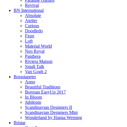
Paradise Garden
Revival
BN International
Absolute
Atelier
Curious
Doodledo
Fiore
Loft
Material World
Neo Royal
Panthera
Riviera Maison
Small Talk
Van Gogh 2
Borastapeter
Anno
Beautiful Traditions
Borosan EasyUp 2017
In Bloom
Jubileum
Scandinavian Designers II
Scandinavian Designers Mini
Wonderland by Hanna Werning
Bristar