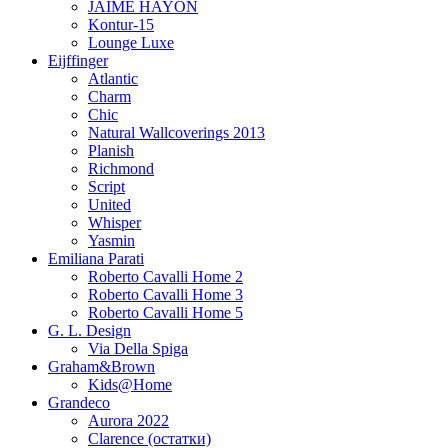
JAIME HAYON
Kontur-15
Lounge Luxe
Eijffinger
Atlantic
Charm
Chic
Natural Wallcoverings 2013
Planish
Richmond
Script
United
Whisper
Yasmin
Emiliana Parati
Roberto Cavalli Home 2
Roberto Cavalli Home 3
Roberto Cavalli Home 5
G. L. Design
Via Della Spiga
Graham&Brown
Kids@Home
Grandeco
Aurora 2022
Clarence (остатки)