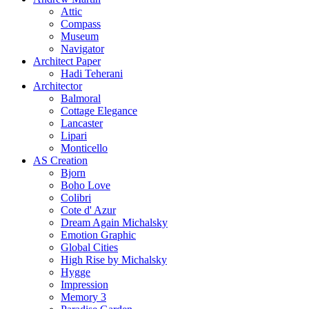
Attic
Compass
Museum
Navigator
Architect Paper
Hadi Teherani
Architector
Balmoral
Cottage Elegance
Lancaster
Lipari
Monticello
AS Creation
Bjorn
Boho Love
Colibri
Cote d' Azur
Dream Again Michalsky
Emotion Graphic
Global Cities
High Rise by Michalsky
Hygge
Impression
Memory 3