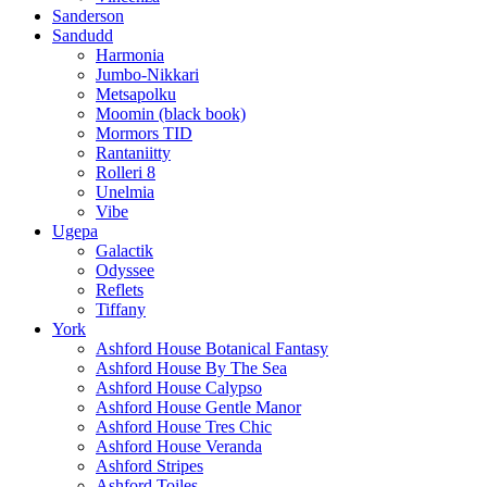
Sanderson
Sandudd
Harmonia
Jumbo-Nikkari
Metsapolku
Moomin (black book)
Mormors TID
Rantaniitty
Rolleri 8
Unelmia
Vibe
Ugepa
Galactik
Odyssee
Reflets
Tiffany
York
Ashford House Botanical Fantasy
Ashford House By The Sea
Ashford House Calypso
Ashford House Gentle Manor
Ashford House Tres Chic
Ashford House Veranda
Ashford Stripes
Ashford Toiles