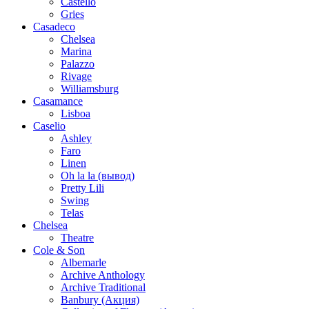
Castello
Gries
Casadeco
Chelsea
Marina
Palazzo
Rivage
Williamsburg
Casamance
Lisboa
Caselio
Ashley
Faro
Linen
Oh la la (вывод)
Pretty Lili
Swing
Telas
Chelsea
Theatre
Cole & Son
Albemarle
Archive Anthology
Archive Traditional
Banbury (Акция)