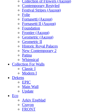
Collection of Flowers (Акция)
Contemporary Restyled
Festival Stripes (Акция)
Folie
Fornasetti (Акция)
Fornasetti II (Акция)
Foundation
Frontier (Акция)
Geometric (Акция)
Geometric II
Historic Royal Palaces
New Contemporary 2
Patina
Whimsical
Collection For Walls
Classic I
Modern I
Dekens
EPIC
Main Wall
Update
Eco
Arkiv Engblad
Crayon
FRONT