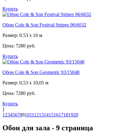
Купить
Обои Cole & Son Festival Stripes 96/6032
Размер: 0.53 х 10 м
Цена:
7280 руб.
Купить
Обои Cole & Son Geometric 93/15048
Размер: 0,53 x 10,05 м
Цена:
7280 руб.
Купить
]
1
2
3
4
5
6
7
8
9
10
11
12
13
14
15
16
17
18
19
20
Обои для зала - 9 страница