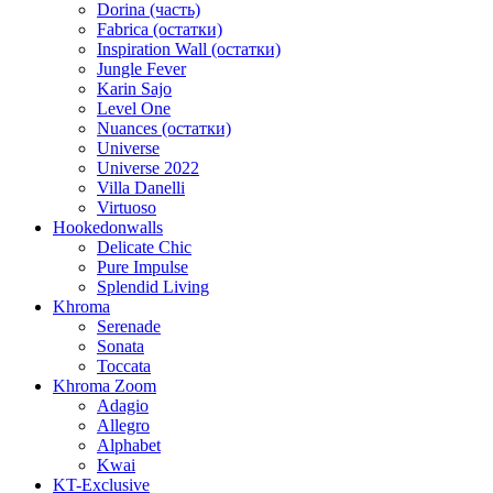
Dorina (часть)
Fabrica (остатки)
Inspiration Wall (остатки)
Jungle Fever
Karin Sajo
Level One
Nuances (остатки)
Universe
Universe 2022
Villa Danelli
Virtuoso
Hookedonwalls
Delicate Chic
Pure Impulse
Splendid Living
Khroma
Serenade
Sonata
Toccata
Khroma Zoom
Adagio
Allegro
Alphabet
Kwai
KT-Exclusive