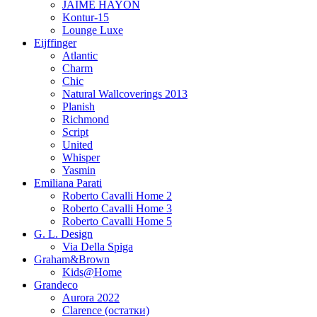
JAIME HAYON
Kontur-15
Lounge Luxe
Eijffinger
Atlantic
Charm
Chic
Natural Wallcoverings 2013
Planish
Richmond
Script
United
Whisper
Yasmin
Emiliana Parati
Roberto Cavalli Home 2
Roberto Cavalli Home 3
Roberto Cavalli Home 5
G. L. Design
Via Della Spiga
Graham&Brown
Kids@Home
Grandeco
Aurora 2022
Clarence (остатки)