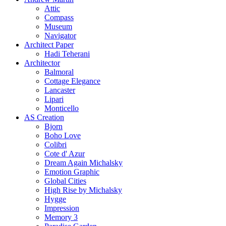
Attic
Compass
Museum
Navigator
Architect Paper
Hadi Teherani
Architector
Balmoral
Cottage Elegance
Lancaster
Lipari
Monticello
AS Creation
Bjorn
Boho Love
Colibri
Cote d' Azur
Dream Again Michalsky
Emotion Graphic
Global Cities
High Rise by Michalsky
Hygge
Impression
Memory 3