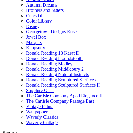
Autumn Dreams
Brothers and Sisters
Celestial
Color Library
Disney
Georgetown Designs Roses
Jewel Box
Marquis
Rhapsody
Ronald Redding 18 Karat II
Ronald Redding Houndstooth
Ronald Redding Medley
Ronald Redding Middlebury 2
Ronald Redding Natural Instincts
Ronald Redding Sculptured Surfaces
Ronald Redding Sculptured Surfaces II
Sapphire Oasis
The Carlisle Company Aged Elegance II
The Carlisle Company Passage East
Vintage Patina
Wallpapher
Waverly Classics
Waverly Cottage
Лепнина