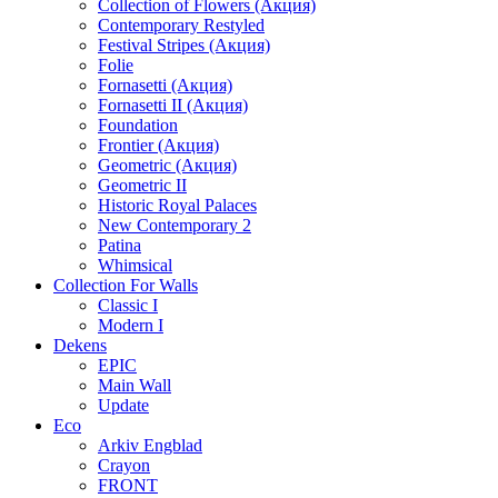
Collection of Flowers (Акция)
Contemporary Restyled
Festival Stripes (Акция)
Folie
Fornasetti (Акция)
Fornasetti II (Акция)
Foundation
Frontier (Акция)
Geometric (Акция)
Geometric II
Historic Royal Palaces
New Contemporary 2
Patina
Whimsical
Collection For Walls
Classic I
Modern I
Dekens
EPIC
Main Wall
Update
Eco
Arkiv Engblad
Crayon
FRONT