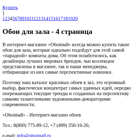
Купить
]
1
2
3
4
5
6
7
8
9
10
11
12
13
14
15
16
17
18
19
20
Обои для зала - 4 страница
В интернет-магазине «Oboimall» всегда можно купить такие
обои для зала, которые идеально подойдут для этой самой
«парадной» комнаты дома. Об этом позаботились, как
дизайнеры лучших мировых брендов, чьи коллекции
представлены в магазине, так и наши менеджеры,
отбирающие из них самые перспективные новинки.
Поэтому наш каталог красивых обоев в зал, это огромный
выбор, фактически концентрат самых удачных идей, нередко
опережающих текущие тренды и созданных на перспективу
самыми талантливыми художниками-декораторами
современности.
«Oboimall» - Интернет-магазин обоев
Тел.: 8(800) 775-89-12, +7 (499) 350-16-26;
e-mail:
info@oboimall.ru