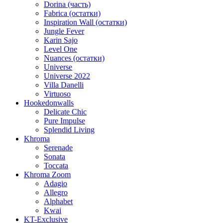
Dorina (часть)
Fabrica (остатки)
Inspiration Wall (остатки)
Jungle Fever
Karin Sajo
Level One
Nuances (остатки)
Universe
Universe 2022
Villa Danelli
Virtuoso
Hookedonwalls
Delicate Chic
Pure Impulse
Splendid Living
Khroma
Serenade
Sonata
Toccata
Khroma Zoom
Adagio
Allegro
Alphabet
Kwai
KT-Exclusive