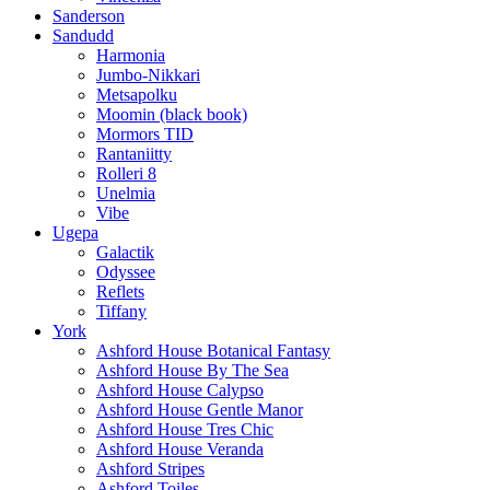
Sanderson
Sandudd
Harmonia
Jumbo-Nikkari
Metsapolku
Moomin (black book)
Mormors TID
Rantaniitty
Rolleri 8
Unelmia
Vibe
Ugepa
Galactik
Odyssee
Reflets
Tiffany
York
Ashford House Botanical Fantasy
Ashford House By The Sea
Ashford House Calypso
Ashford House Gentle Manor
Ashford House Tres Chic
Ashford House Veranda
Ashford Stripes
Ashford Toiles