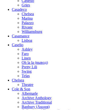
Castello
Gries
Casadeco
Chelsea
Marina
Palazzo
Rivage
Williamsburg
Casamance
Lisboa
Caselio
Ashley
Faro
Linen
Oh la la (вывод)
Pretty Lili
Swing
Telas
Chelsea
Theatre
Cole & Son
Albemarle
Archive Anthology
Archive Traditional
Banbury (Акция)