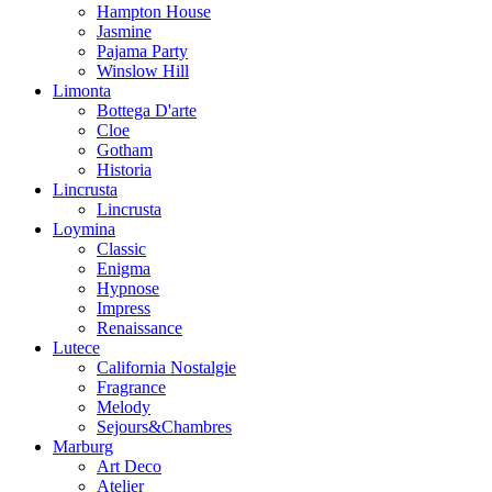
Hampton House
Jasmine
Pajama Party
Winslow Hill
Limonta
Bottega D'arte
Cloe
Gotham
Historia
Lincrusta
Lincrusta
Loymina
Classic
Enigma
Hypnose
Impress
Renaissance
Lutece
California Nostalgie
Fragrance
Melody
Sejours&Chambres
Marburg
Art Deco
Atelier