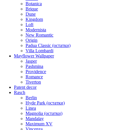
Botanica
Brique
Dune
Kingdom
Loft
Modernista
New Romantic
Origin
Padua Classic (остатки)
Villa Lombardi
Mayflower Wallpaper
Jasper
Pashmina
Providence
Romance
Tiverton
Patent decor
Rasch
Berlin
Hyde Park (остатки)
Linea
Magnolia (остатки)
Mandalay
Maximum XV
Vincenza