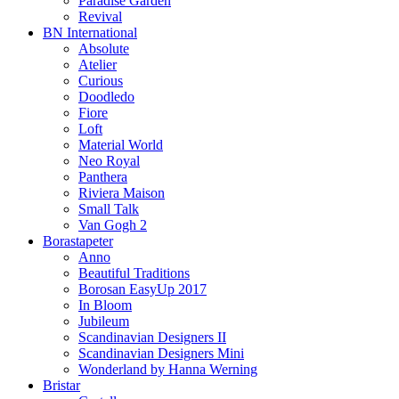
Paradise Garden
Revival
BN International
Absolute
Atelier
Curious
Doodledo
Fiore
Loft
Material World
Neo Royal
Panthera
Riviera Maison
Small Talk
Van Gogh 2
Borastapeter
Anno
Beautiful Traditions
Borosan EasyUp 2017
In Bloom
Jubileum
Scandinavian Designers II
Scandinavian Designers Mini
Wonderland by Hanna Werning
Bristar